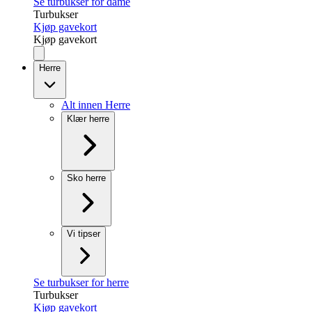
Se turbukser for dame
Turbukser
Kjøp gavekort
Kjøp gavekort
Herre
Alt innen Herre
Klær herre
Sko herre
Vi tipser
Se turbukser for herre
Turbukser
Kjøp gavekort