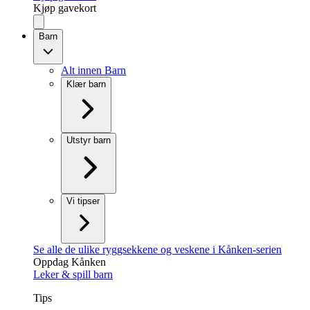
Kjøp gavekort
Barn
Alt innen Barn
Klær barn
Utstyr barn
Vi tipser
Se alle de ulike ryggsekkene og veskene i Kånken-serien
Oppdag Kånken
Leker & spill barn
Tips