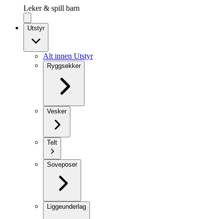
Leker & spill barn
Utstyr
Alt innen Utstyr
Ryggsekker
Vesker
Telt
Soveposer
Liggeunderlag