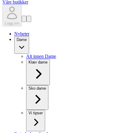
Våre butikker
Logg inn
Nyheter
Dame
Alt innen Dame
Klær dame
Sko dame
Vi tipser