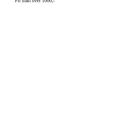
Fri frakt over 1000,-