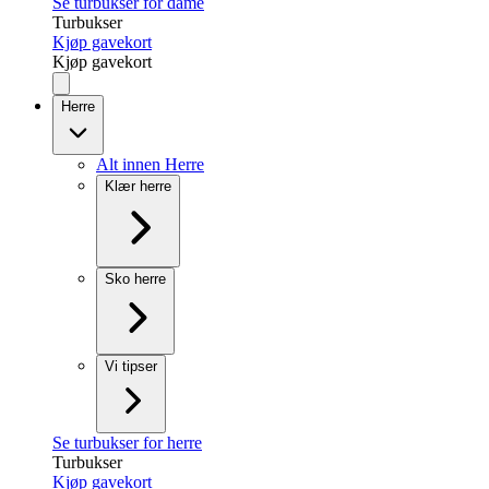
Se turbukser for dame
Turbukser
Kjøp gavekort
Kjøp gavekort
Herre
Alt innen Herre
Klær herre
Sko herre
Vi tipser
Se turbukser for herre
Turbukser
Kjøp gavekort