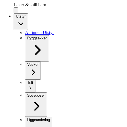
Leker & spill barn
Utstyr
Alt innen Utstyr
Ryggsekker
Vesker
Telt
Soveposer
Liggeunderlag