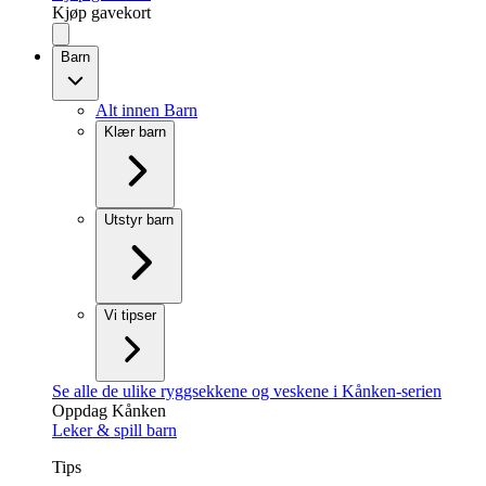
Kjøp gavekort
Barn
Alt innen Barn
Klær barn
Utstyr barn
Vi tipser
Se alle de ulike ryggsekkene og veskene i Kånken-serien
Oppdag Kånken
Leker & spill barn
Tips