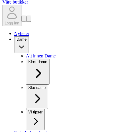
Våre butikker
Logg inn
Nyheter
Dame
Alt innen Dame
Klær dame
Sko dame
Vi tipser