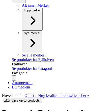
Alt innen Merker
Toppmerker
Nye merker
Se alle merker
Se produkter fra Fjällräven
Fjällräven
Se produkter fra Patagonia
Patagonia
Arrangement
Bli medlem
Hovedinnhold
Outlet – Høy kvalitet til reduserte priser »
a11y-plp-skip-to-products