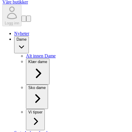
Våre butikker
Logg inn
Nyheter
Dame
Alt innen Dame
Klær dame
Sko dame
Vi tipser