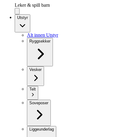
Leker & spill barn
Utstyr
Alt innen Utstyr
Ryggsekker
Vesker
Telt
Soveposer
Liggeunderlag