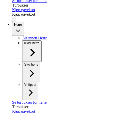
Se turbukser for dame
Turbukser
Kjøp gavekort
Kjøp gavekort
Herre
Alt innen Herre
Klær herre
Sko herre
Vi tipser
Se turbukser for herre
Turbukser
Kjøp gavekort