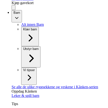
Kjøp gavekort
Barn
Alt innen Barn
Klær barn
Utstyr barn
Vi tipser
Se alle de ulike ryggsekkene og veskene i Kånken-serien
Oppdag Kånken
Leker & spill barn
Tips