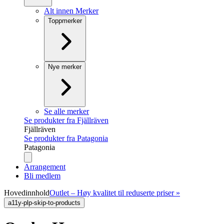
Alt innen Merker
Toppmerker
Nye merker
Se alle merker
Se produkter fra Fjällräven
Fjällräven
Se produkter fra Patagonia
Patagonia
Arrangement
Bli medlem
Hovedinnhold
Outlet – Høy kvalitet til reduserte priser »
a11y-plp-skip-to-products