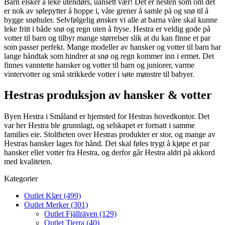
Barn elsker å leke utendørs, uansett vær! Det er nesten som om det
er nok av sølepytter å hoppe i, våte grener å samle på og snø til å
bygge snøhuler. Selvfølgelig ønsker vi alle at barna våre skal kunne
leke fritt i både snø og regn uten å fryse. Hestra er veldig gode på
votter til barn og tilbyr mange størrelser slik at du kan finne et par
som passer perfekt. Mange modeller av hansker og votter til barn har
lange håndtak som hindrer at snø og regn kommer inn i ermet. Det
finnes vanntette hansker og votter til barn og juniorer, varme
vintervotter og små strikkede votter i søte mønstre til babyer.
Hestras produksjon av hansker & votter
Byen Hestra i Småland er hjemsted for Hestras hovedkontor. Det
var her Hestra ble grunnlagt, og selskapet er fortsatt i samme
families eie. Stoltheten over Hestras produkter er stor, og mange av
Hestras hansker lages for hånd. Det skal føles trygt å kjøpe et par
hansker eller votter fra Hestra, og derfor går Hestra aldri på akkord
med kvaliteten.
Kategorier
Outlet Klær (499)
Outlet Merker (301)
Outlet Fjällräven (129)
Outlet Tierra (40)