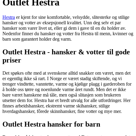
Outlet Hestra
Hestra
er kjent for sine komfortable, velsydde, slitesterke og stilige
hansker og votter av eksepsjonell kvalitet. Unn deg selv et par
hansker som varer livet ut, eller gi dem i gave til en du holder av.
Nedenfor finner du hansker og votter fra Hestra til menn, kvinner og
barn som garantert holder deg varm.
Outlet Hestra - hansker & votter til gode
priser
Det spøkes ofte med at svenskene alltid snakker om været, men det
er egentlig ikke så rart. I Norge er været stadig skiftende, og vi
trenger vindtette, vanntette, varme og kjølige plagg i garderoben for
å holde oss tørre og noenlunde varme året rundt. Men det er ikke
bare været hanskene må tåle, men også slitasjen som brukeren
utsetter dem for. Hestra har et bredt utvalg for alle utfordringer. Her
finnes arbeidshansker, ekstremt varme skihansker, stilige
hverdagshansker, fôrede skinnhansker, fine votter og mye mer.
Outlet Hestra hansker for barn