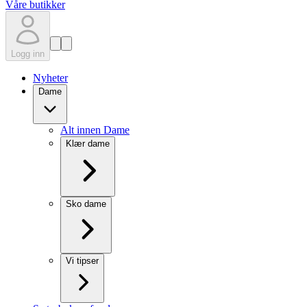
Våre butikker
Logg inn
Nyheter
Dame
Alt innen Dame
Klær dame
Sko dame
Vi tipser