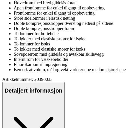
Hovedrom med bred glidelås foran
Å
pe
n frontlomme for enkel tilgang til o
pp
bevaring
Frontlomme for enkel tilgang til o
pp
bevaring
Store sidelommer i elastisk netting
Doble kompresjonsstro
pp
er øverst og nederst på sidene
Doble kompresjonsstro
pp
er foran
To lommer for hoftebelte
To løkker med elastiske snorer for isøks
To lommer for isøks
To løkker med elastiske snorer for isøks
Soveposerom med glidelås og avtakbar skillevegg
Internt rom for væskebeholder
Fluorokarbonfri impregnering
Bemerk at volum, mål og vekt varierer noe mellom størrelsene
Artikkelnummer: 20390033
Detaljert informasjon