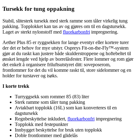
Tursekk for tung o
pp
akning
Stabil, slitesterk tursekk med sterk ramme som tåler virkelig tung
pa
kking. To
pp
lokket kan tas av og gjøres om til en dagstursekk.
Laget av sterkt
nylon
stoff med
fluorkarbonfri
impregnering.
Aether Plus 85 er ryggsekken for lange eventyr eller kortere turer
der det er behov for mye utstyr. Ospreys Fit-on-the-Fly™-system
gjør at du raskt kan justere både skulderstro
pp
ene og hoftebeltet til
ønsket lengde ved hjelp av borrelåsfester. Flere lommer og rom gjør
det enkelt å organisere friluftsutstyret ditt: soveposerom,
frontlommer for det du vil komme raskt til, store sidelommer og en
holder for turstaver og isøks.
I korte trekk
Turryggsekk som rommer 85 (83) liter
Sterk ramme som tåler tung
pa
kking
Avtakbart to
pp
lokk (16L) som kan konverteres til en
dagstursekk
Regnbeskyttelse inkludert,
fluorkarbonfri
impregnering
To
pp
lokk med feste
pu
nkter
Innbygget beskyttelse for bruk uten to
pp
lokk
Doble frontlommer med glidelås