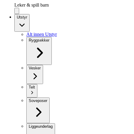
Leker & spill barn
Utstyr
Alt innen Utstyr
Ryggsekker
Vesker
Telt
Soveposer
Liggeunderlag