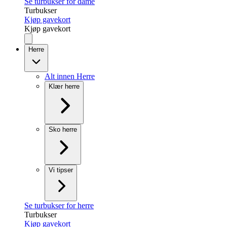
Se turbukser for dame
Turbukser
Kjøp gavekort
Kjøp gavekort
Herre
Alt innen Herre
Klær herre
Sko herre
Vi tipser
Se turbukser for herre
Turbukser
Kjøp gavekort