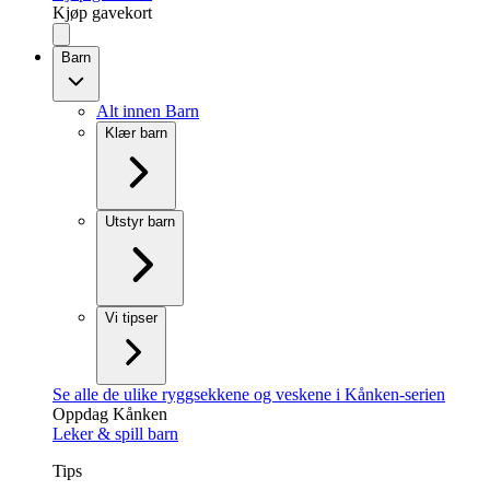
Kjøp gavekort
Barn
Alt innen Barn
Klær barn
Utstyr barn
Vi tipser
Se alle de ulike ryggsekkene og veskene i Kånken-serien
Oppdag Kånken
Leker & spill barn
Tips