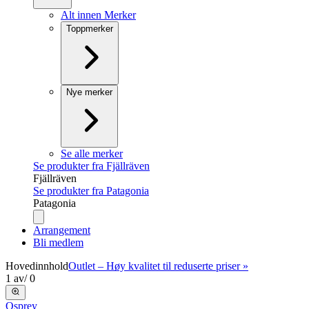
Alt innen Merker
Toppmerker
Nye merker
Se alle merker
Se produkter fra Fjällräven
Fjällräven
Se produkter fra Patagonia
Patagonia
Arrangement
Bli medlem
Hovedinnhold
Outlet – Høy kvalitet til reduserte priser »
1
av
/
0
Osprey