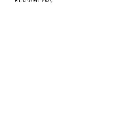
Fri frakt over 1000,-