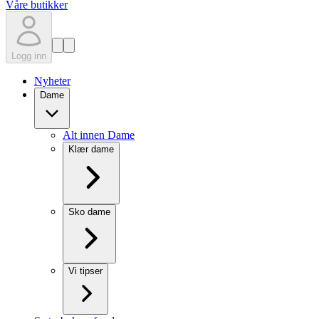
Våre butikker
Logg inn
Nyheter
Dame
Alt innen Dame
Klær dame
Sko dame
Vi tipser