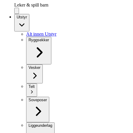
Leker & spill barn
Utstyr
Alt innen Utstyr
Ryggsekker
Vesker
Telt
Soveposer
Liggeunderlag