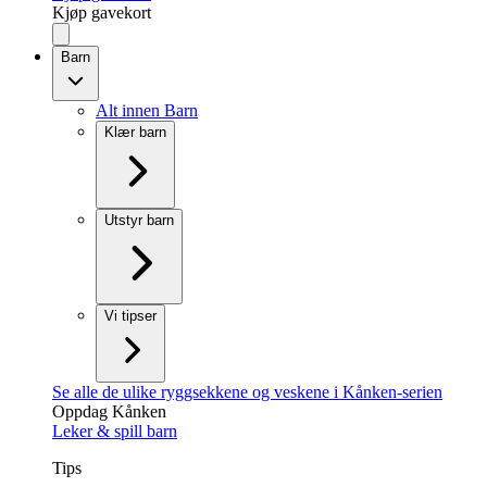
Kjøp gavekort
Barn
Alt innen Barn
Klær barn
Utstyr barn
Vi tipser
Se alle de ulike ryggsekkene og veskene i Kånken-serien
Oppdag Kånken
Leker & spill barn
Tips