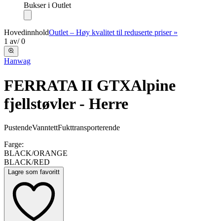
Bukser i Outlet
Hovedinnhold
Outlet – Høy kvalitet til reduserte priser »
1
av
/
0
Hanwag
FERRATA II GTX
Alpine
fjellstøvler - Herre
Pustende
Vanntett
Fukttransporterende
Farge:
BLACK/ORANGE
BLACK/RED
Lagre som favoritt