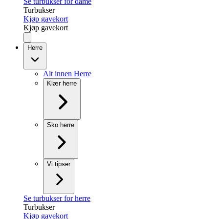
Se turbukser for dame
Turbukser
Kjøp gavekort
Kjøp gavekort
Herre
Alt innen Herre
Klær herre
Sko herre
Vi tipser
Se turbukser for herre
Turbukser
Kjøp gavekort