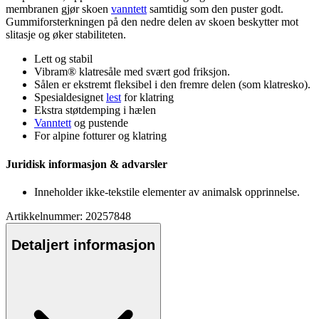
membranen gjør skoen
vanntett
samtidig som den
pu
ster godt.
Gummiforsterkningen på den nedre delen av skoen beskytter mot
slitasje og øker stabiliteten.
Lett og stabil
Vibram® klatresåle med svært god friksjon.
Sålen er ekstremt fleksibel i den fremre delen (som klatresko).
S
pe
sialdesignet
lest
for klatring
Ekstra støtdemping i hælen
Vanntett
og
pu
stende
For alpine fotturer og klatring
Juridisk informasjon & advarsler
Inneholder ikke-tekstile elementer av animalsk o
pp
rinnelse.
Artikkelnummer: 20257848
Detaljert informasjon