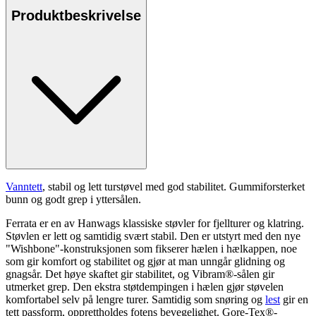
Produktbeskrivelse
Vanntett
, stabil og lett turstøvel med god stabilitet. Gummiforsterket
bunn og godt grep i yttersålen.
Ferrata er en av Hanwags klassiske støvler for fjellturer og klatring.
Støvlen er lett og samtidig svært stabil. Den er utstyrt med den nye
"Wishbone"-konstruksjonen som fikserer hælen i hælka
pp
en, noe
som gir komfort og stabilitet og gjør at man unngår glidning og
gnagsår. Det høye skaftet gir stabilitet, og Vibram®-sålen gir
utmerket grep. Den ekstra støtdempingen i hælen gjør støvelen
komfortabel selv på lengre turer. Samtidig som snøring og
lest
gir en
tett
pa
ssform, o
pp
rettholdes fotens bevegelighet. Gore-Tex®-