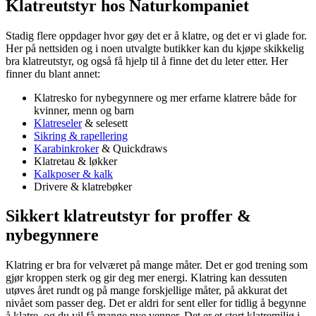
Klatreutstyr hos Naturkompaniet
Stadig flere oppdager hvor gøy det er å klatre, og det er vi glade for.
Her på nettsiden og i noen utvalgte butikker kan du kjøpe skikkelig
bra klatreutstyr, og også få hjelp til å finne det du leter etter. Her
finner du blant annet:
Klatresko for nybegynnere og mer erfarne klatrere både for
kvinner, menn og barn
Klatreseler
& selesett
Sikring & rapellering
Karabinkroker
& Quickdraws
Klatretau & løkker
Kalkposer & kalk
Drivere & klatrebøker
Sikkert klatreutstyr for proffer &
nybegynnere
Klatring er bra for velværet på mange måter. Det er god trening som
gjør kroppen sterk og gir deg mer energi. Klatring kan dessuten
utøves året rundt og på mange forskjellige måter, på akkurat det
nivået som passer deg. Det er aldri for sent eller for tidlig å begynne
å klatre, og du vil få mange nye venner. Det er et stort klatremiljø i