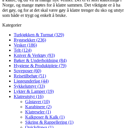
Norge, og mange møtes for å klatre sammen. Det viktigste er å ha
det gøy, og for at det skal være gøy å klatre trenger du sko og utstyr
som både er trygt og enkelt å bruke.
Kategorier
Turkjøkken & Turmat (329)
Ryggsekker (236)
Vesker (186)
Telt (124)
Kniver & Verktøy (93)
Bøker & Underholdning (84)
Hygiene & Produktpleie (79)
Soveposer (60)
Reisetilbehør (51)
Liggeunderlag (44)
Sykkelutstyr (33)
Lykter & Lamper (19)
Klatreutstyr (16)
Gåstaver (10)
Karabinere (2)
Klatreseler (1)
Kalkposer & Kalk (1)
Sikring & Rappellering (1)
Quickdraws (1)