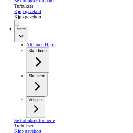
Se turbukser for dame
Turbukser
Kjøp gavekort
Kjøp gavekort
Herre
Alt innen Herre
Klær herre
Sko herre
Vi tipser
Se turbukser for herre
Turbukser
Kjøp gavekort