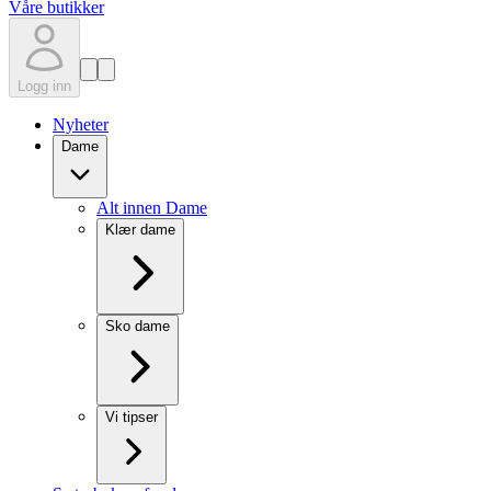
Våre butikker
Logg inn
Nyheter
Dame
Alt innen Dame
Klær dame
Sko dame
Vi tipser