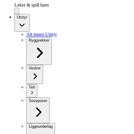
Leker & spill barn
Utstyr
Alt innen Utstyr
Ryggsekker
Vesker
Telt
Soveposer
Liggeunderlag