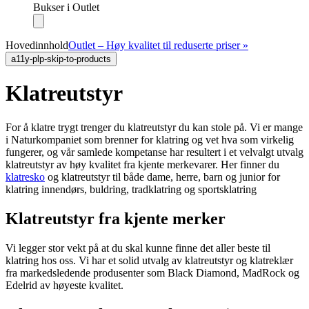
Bukser i Outlet
Hovedinnhold
Outlet – Høy kvalitet til reduserte priser »
a11y-plp-skip-to-products
Klatreutstyr
For å klatre trygt trenger du klatreutstyr du kan stole på. Vi er mange
i Naturkompaniet som brenner for klatring og vet hva som virkelig
fungerer, og vår samlede kompetanse har resultert i et velvalgt utvalg
klatreutstyr av høy kvalitet fra kjente merkevarer. Her finner du
klatresko
og klatreutstyr til både dame, herre, barn og junior for
klatring innendørs, buldring, tradklatring og sportsklatring
Klatreutstyr fra kjente merker
Vi legger stor vekt på at du skal kunne finne det aller beste til
klatring hos oss. Vi har et solid utvalg av klatreutstyr og klatreklær
fra markedsledende produsenter som Black Diamond, MadRock og
Edelrid av høyeste kvalitet.