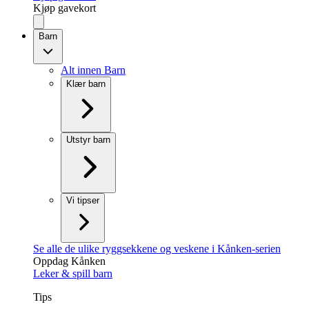
Kjøp gavekort
Barn
Alt innen Barn
Klær barn
Utstyr barn
Vi tipser
Se alle de ulike ryggsekkene og veskene i Kånken-serien
Oppdag Kånken
Leker & spill barn
Tips