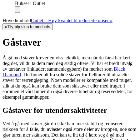
Bukser i Outlet
Hovedinnhold
Outlet – Høy kvalitet til reduserte priser »
a11y-plp-skip-to-products
Gåstaver
Å gå med staver krever en viss teknikk, men når du først har lært
deg det, vil du ta dem med deg stadig oftere. Vi har et bredt utvalg
av turstaver (inkludert sammenleggbare) fra merker som
Black
Diamond
. Du finner alt fra solide staver for fjellturer til ultralette
staver for terrengløping. Noen modeller er kompatible med truger,
slik at du også kan bruke dem som skistaver eller med truger. I
sortimentet vårt finner du også diverse tilbehør og reservedeler, for
eksempel gummitupper.
Gåstaver for utendørsaktiviteter
Ved å gå med staver går du ikke bare mer stabilt og reduserer
risikoen for å falle, du avlaster også store deler av kroppen, noe som
gjør turen mer skånsom. Det kan ta litt tid å lære seg å gå med