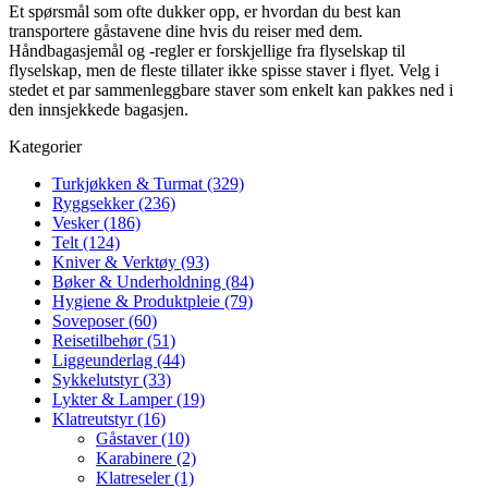
Et spørsmål som ofte dukker opp, er hvordan du best kan
transportere gåstavene dine hvis du reiser med dem.
Håndbagasjemål og -regler er forskjellige fra flyselskap til
flyselskap, men de fleste tillater ikke spisse staver i flyet. Velg i
stedet et par sammenleggbare staver som enkelt kan pakkes ned i
den innsjekkede bagasjen.
Kategorier
Turkjøkken & Turmat (329)
Ryggsekker (236)
Vesker (186)
Telt (124)
Kniver & Verktøy (93)
Bøker & Underholdning (84)
Hygiene & Produktpleie (79)
Soveposer (60)
Reisetilbehør (51)
Liggeunderlag (44)
Sykkelutstyr (33)
Lykter & Lamper (19)
Klatreutstyr (16)
Gåstaver (10)
Karabinere (2)
Klatreseler (1)