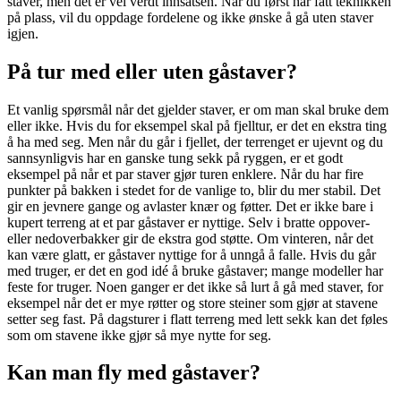
staver, men det er vel verdt innsatsen. Når du først har fått teknikken
på plass, vil du oppdage fordelene og ikke ønske å gå uten staver
igjen.
På tur med eller uten gåstaver?
Et vanlig spørsmål når det gjelder staver, er om man skal bruke dem
eller ikke. Hvis du for eksempel skal på fjelltur, er det en ekstra ting
å ha med seg. Men når du går i fjellet, der terrenget er ujevnt og du
sannsynligvis har en ganske tung sekk på ryggen, er et godt
eksempel på når et par staver gjør turen enklere. Når du har fire
punkter på bakken i stedet for de vanlige to, blir du mer stabil. Det
gir en jevnere gange og avlaster knær og føtter. Det er ikke bare i
kupert terreng at et par gåstaver er nyttige. Selv i bratte oppover-
eller nedoverbakker gir de ekstra god støtte. Om vinteren, når det
kan være glatt, er gåstaver nyttige for å unngå å falle. Hvis du går
med truger, er det en god idé å bruke gåstaver; mange modeller har
feste for truger. Noen ganger er det ikke så lurt å gå med staver, for
eksempel når det er mye røtter og store steiner som gjør at stavene
setter seg fast. På dagsturer i flatt terreng med lett sekk kan det føles
som om stavene ikke gjør så mye nytte for seg.
Kan man fly med gåstaver?