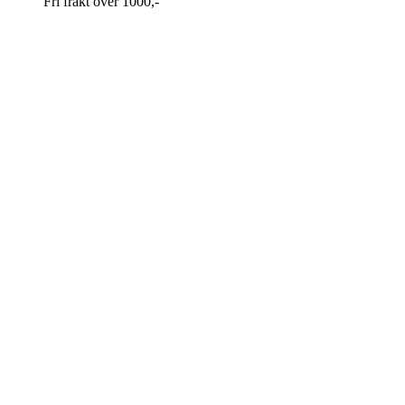
Fri frakt over 1000,-