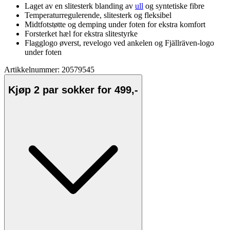
Laget av en slitesterk blanding av
ull
og syntetiske fibre
Tem
pe
raturregulerende, slitesterk og fleksibel
Midtfotstøtte og demping under foten for ekstra komfort
Forsterket hæl for ekstra slitestyrke
Fla
gglogo øverst, revelogo ved ankelen og Fjällräven-logo
under foten
Artikkelnummer: 20579545
Kjøp 2 par sokker for 499,-