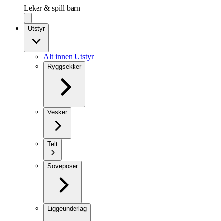
Leker & spill barn
Utstyr
Alt innen Utstyr
Ryggsekker
Vesker
Telt
Soveposer
Liggeunderlag