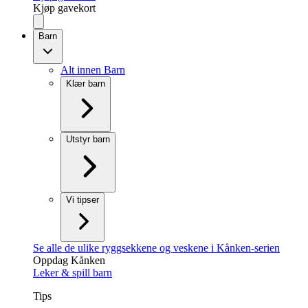
Kjøp gavekort
Barn
Alt innen Barn
Klær barn
Utstyr barn
Vi tipser
Se alle de ulike ryggsekkene og veskene i Kånken-serien
Oppdag Kånken
Leker & spill barn
Tips