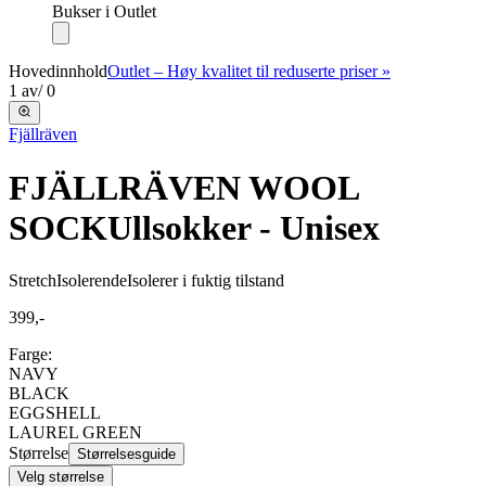
Bukser i Outlet
Hovedinnhold
Outlet – Høy kvalitet til reduserte priser »
1
av
/
0
Fjällräven
FJÄLLRÄVEN WOOL
SOCK
Ullsokker - Unisex
Stretch
Isolerende
Isolerer i fuktig tilstand
399,-
Farge:
NAVY
BLACK
EGGSHELL
LAUREL GREEN
Størrelse
Størrelsesguide
Velg størrelse