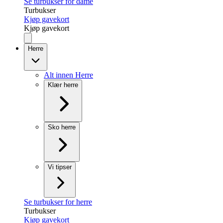
Se turbukser for dame
Turbukser
Kjøp gavekort
Kjøp gavekort
Herre
Alt innen Herre
Klær herre
Sko herre
Vi tipser
Se turbukser for herre
Turbukser
Kjøp gavekort