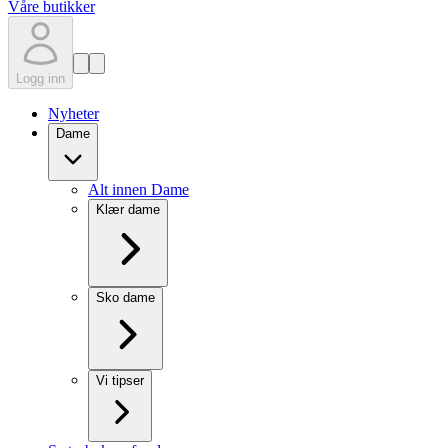
Våre butikker
Logg inn
Nyheter
Dame
Alt innen Dame
Klær dame
Sko dame
Vi tipser