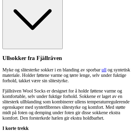
Ull
sokker fra Fjällräven
Myke og slitesterke sokker i en blanding av sporbar
ull
og syntetisk
materiale. Holder føttene varme og tørre lenge, selv under fuktige
forhold, takket være sin slitestyrke.
Fjällräven Wool Socks er designet for å holde føttene varme og
komfortable, selv under fuktige forhold. Sokkene er laget av en
slitesterk
ull
blanding som kombinerer
ull
ens tem
pe
raturregulerende
egenska
pe
r med syntetfibrenes slitestyrke og komfort. Med støtte
midt på foten og demping under foten gir disse sokkene ekstra
komfort. Den forsterkede hælen gir ekstra holdbarhet.
I korte trekk