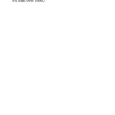
Fri frakt over 1000,-