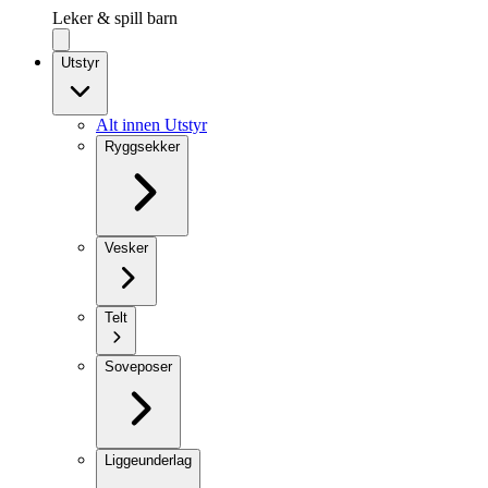
Leker & spill barn
Utstyr
Alt innen Utstyr
Ryggsekker
Vesker
Telt
Soveposer
Liggeunderlag