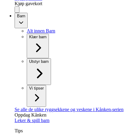
Kjøp gavekort
Barn
Alt innen Barn
Klær barn
Utstyr barn
Vi tipser
Se alle de ulike ryggsekkene og veskene i Kånken-serien
Oppdag Kånken
Leker & spill barn
Tips