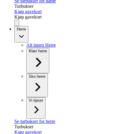
Se turbukser for dame
Turbukser
Kjøp gavekort
Kjøp gavekort
Herre
Alt innen Herre
Klær herre
Sko herre
Vi tipser
Se turbukser for herre
Turbukser
Kjøp gavekort