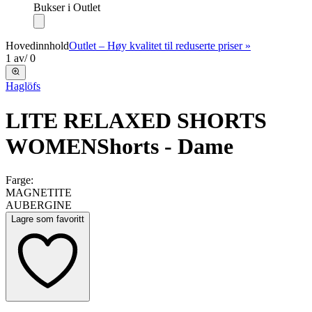
Bukser i Outlet
Hovedinnhold
Outlet – Høy kvalitet til reduserte priser »
1
av
/
0
Haglöfs
LITE RELAXED SHORTS
WOMEN
Shorts - Dame
Farge:
MAGNETITE
AUBERGINE
Lagre som favoritt