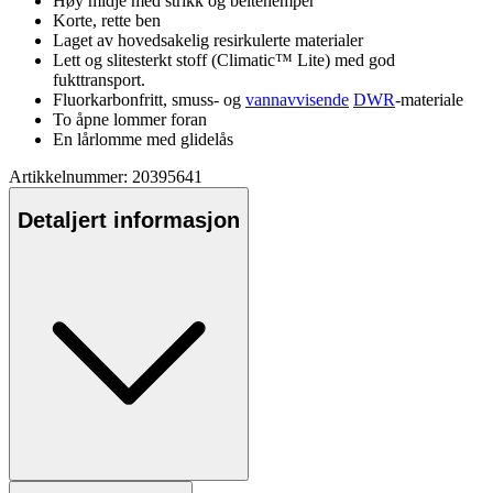
Høy midje med strikk og beltehem
pe
r
Korte, rette ben
Laget av hovedsakelig resirkulerte materialer
Lett og slitesterkt stoff (Climatic™ Lite) med god
fukttransport.
Fluorkarbonfri
tt, smuss- og
vannavvisende
DWR
-materiale
To åpne lommer foran
En lårlomme med glidelås
Artikkelnummer: 20395641
Detaljert informasjon