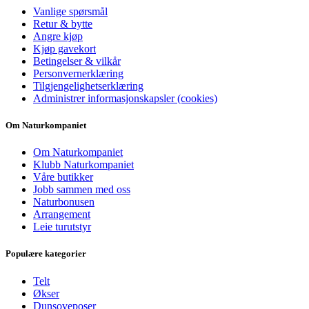
Vanlige spørsmål
Retur & bytte
Angre kjøp
Kjøp gavekort
Betingelser & vilkår
Personvernerklæring
Tilgjengelighetserklæring
Administrer informasjonskapsler (cookies)
Om Naturkompaniet
Om Naturkompaniet
Klubb Naturkompaniet
Våre butikker
Jobb sammen med oss
Naturbonusen
Arrangement
Leie turutstyr
Populære kategorier
Telt
Økser
Dunsoveposer