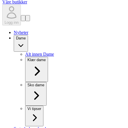
Våre butikker
Logg inn
Nyheter
Dame
Alt innen Dame
Klær dame
Sko dame
Vi tipser