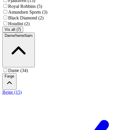
Fjällräven (13)
Royal Robbins (5)
Amundsen Sports (3)
Black Diamond (2)
Houdini (2)
Vis alt (7)
Dame/herre/barn
Dame (34)
Farge
Beige (15)