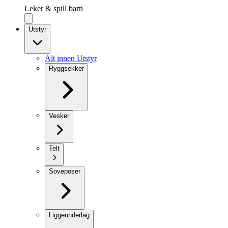
Leker & spill barn
Utstyr
Alt innen Utstyr
Ryggsekker
Vesker
Telt
Soveposer
Liggeunderlag