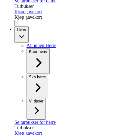
Se turbukser for dame
Turbukser
Kjøp gavekort
Kjøp gavekort
Herre
Alt innen Herre
Klær herre
Sko herre
Vi tipser
Se turbukser for herre
Turbukser
Kjøp gavekort