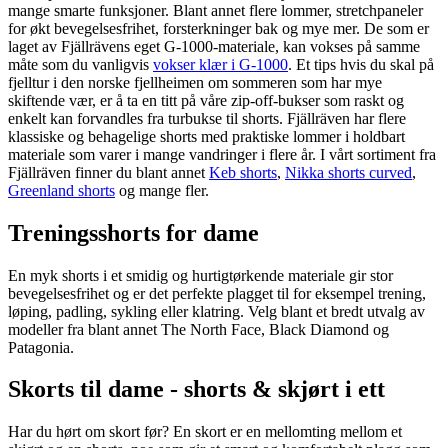
mange smarte funksjoner. Blant annet flere lommer, stretchpaneler
for økt bevegelsesfrihet, forsterkninger bak og mye mer. De som er
laget av Fjällrävens eget G-1000-materiale, kan vokses på samme
måte som du vanligvis
vokser klær i G-1000
. Et tips hvis du skal på
fjelltur i den norske fjellheimen om sommeren som har mye
skiftende vær, er å ta en titt på våre zip-off-bukser som raskt og
enkelt kan forvandles fra turbukse til shorts. Fjällräven har flere
klassiske og behagelige shorts med praktiske lommer i holdbart
materiale som varer i mange vandringer i flere år. I vårt sortiment fra
Fjällräven finner du blant annet
Keb shorts
,
Nikka shorts curved
,
Greenland shorts
og mange fler.
Treningsshorts for dame
En myk shorts i et smidig og hurtigtørkende materiale gir stor
bevegelsesfrihet og er det perfekte plagget til for eksempel trening,
løping, padling, sykling eller klatring. Velg blant et bredt utvalg av
modeller fra blant annet The North Face, Black Diamond og
Patagonia.
Skorts til dame - shorts & skjørt i ett
Har du hørt om skort før? En skort er en mellomting mellom et