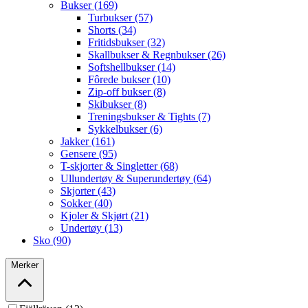
Bukser (169)
Turbukser (57)
Shorts (34)
Fritidsbukser (32)
Skallbukser & Regnbukser (26)
Softshellbukser (14)
Fôrede bukser (10)
Zip-off bukser (8)
Skibukser (8)
Treningsbukser & Tights (7)
Sykkelbukser (6)
Jakker (161)
Gensere (95)
T-skjorter & Singletter (68)
Ullundertøy & Superundertøy (64)
Skjorter (43)
Sokker (40)
Kjoler & Skjørt (21)
Undertøy (13)
Sko (90)
Merker