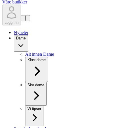
Våre butikker
Logg inn
Nyheter
Dame
Alt innen Dame
Klær dame
Sko dame
Vi tipser