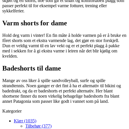
skjørt og en shorts, noe som gir et smart og komfortabelt plagg som
passer perfekt til for eksempel varme fotturer, trening eller
sykkelferier.
Varm shorts for dame
Hold deg varm i vinter! En fin måte å holde varmen på er å bruke en
fôret shorts som et ekstra varmende lag, det gjør en stor forskjell.
Dun er veldig varmt til en lav vekt og er et perfekt plagg å pakke
med i sekken for å gi ekstra varme i leiren når det blir kjølig om
kvelden.
Badeshorts til dame
Mange av oss liker å spille sandvolleyball, surfe og spille
strandtennis. Noen ganger er det fint å ha et alternativ til bikini og
badedrakt, og da er badeshorts et perfekt alternativ. Her blant
shortsene finner du noen virkelig behagelige badeshorts fra blant
annet Patagonia som passer like godt i vannet som på land.
Kategorier
Klær (1035)
Tilbehør (377)