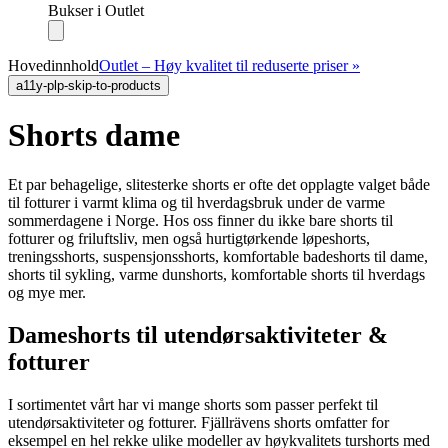
Bukser i Outlet
Hovedinnhold
Outlet – Høy kvalitet til reduserte priser »
a11y-plp-skip-to-products
Shorts dame
Et par behagelige, slitesterke shorts er ofte det opplagte valget både
til fotturer i varmt klima og til hverdagsbruk under de varme
sommerdagene i Norge. Hos oss finner du ikke bare shorts til
fotturer og friluftsliv, men også hurtigtørkende løpeshorts,
treningsshorts, suspensjonsshorts, komfortable badeshorts til dame,
shorts til sykling, varme dunshorts, komfortable shorts til hverdags
og mye mer.
Dameshorts til utendørsaktiviteter &
fotturer
I sortimentet vårt har vi mange shorts som passer perfekt til
utendørsaktiviteter og fotturer. Fjällrävens shorts omfatter for
eksempel en hel rekke ulike modeller av høykvalitets turshorts med