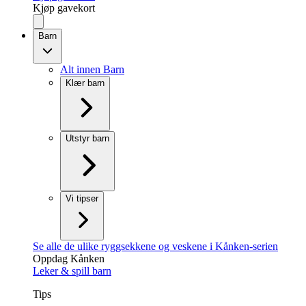
Kjøp gavekort
Barn
Alt innen Barn
Klær barn
Utstyr barn
Vi tipser
Se alle de ulike ryggsekkene og veskene i Kånken-serien
Oppdag Kånken
Leker & spill barn
Tips