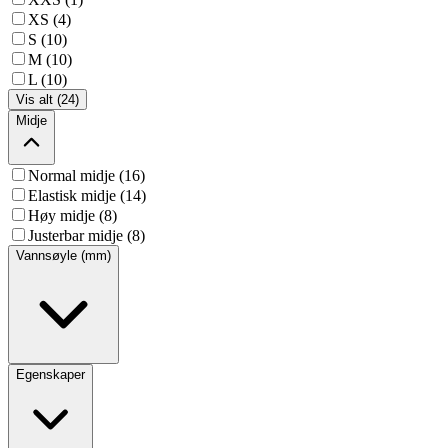
XS (4)
S (10)
M (10)
L (10)
Vis alt (24)
Midje
Normal midje (16)
Elastisk midje (14)
Høy midje (8)
Justerbar midje (8)
Vannsøyle (mm)
Egenskaper