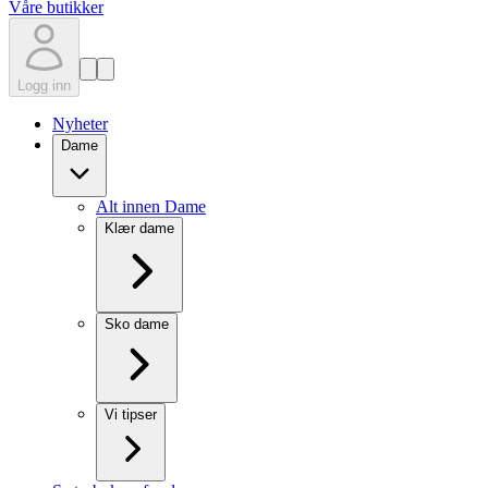
Våre butikker
Logg inn
Nyheter
Dame
Alt innen Dame
Klær dame
Sko dame
Vi tipser