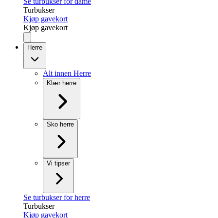
Se turbukser for dame
Turbukser
Kjøp gavekort
Kjøp gavekort
Herre
Alt innen Herre
Klær herre
Sko herre
Vi tipser
Se turbukser for herre
Turbukser
Kjøp gavekort