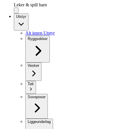
Leker & spill barn
Utstyr
Alt innen Utstyr
Ryggsekker
Vesker
Telt
Soveposer
Liggeunderlag