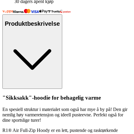
30 dagers åpent kjøp
Produktbeskrivelse
"Sikksakk"-hoodie for behagelig varme
En s
pe
siell struktur i materialet som også har mye å by på! Den gir
nemlig høy varmeretensjon og ideell
pu
steevne.
Pe
rfekt også for
dine sportslige turer!
R1® Air F
ull
-Zip Hoody er en lett,
pu
stende og rasktørkende