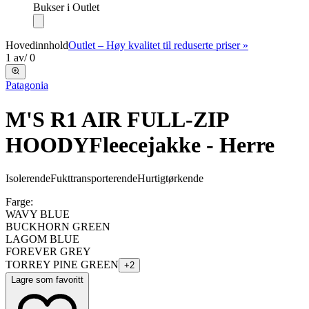
Bukser i Outlet
Hovedinnhold
Outlet – Høy kvalitet til reduserte priser »
1
av
/
0
Patagonia
M'S R1 AIR FULL-ZIP
HOODY
Fleecejakke - Herre
Isolerende
Fukttransporterende
Hurtigtørkende
Farge:
WAVY BLUE
BUCKHORN GREEN
LAGOM BLUE
FOREVER GREY
TORREY PINE GREEN
+
2
Lagre som favoritt