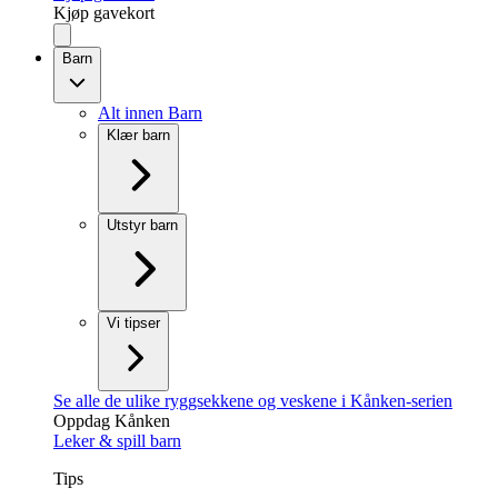
Kjøp gavekort
Barn
Alt innen Barn
Klær barn
Utstyr barn
Vi tipser
Se alle de ulike ryggsekkene og veskene i Kånken-serien
Oppdag Kånken
Leker & spill barn
Tips