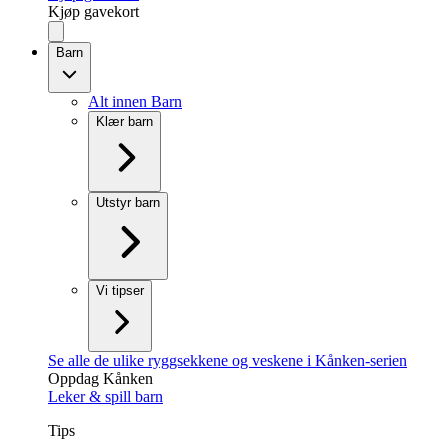
Kjøp gavekort
Barn
Alt innen Barn
Klær barn
Utstyr barn
Vi tipser
Se alle de ulike ryggsekkene og veskene i Kånken-serien
Oppdag Kånken
Leker & spill barn
Tips