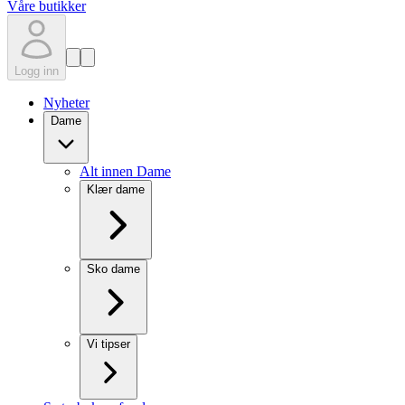
Våre butikker
Logg inn
Nyheter
Dame
Alt innen Dame
Klær dame
Sko dame
Vi tipser