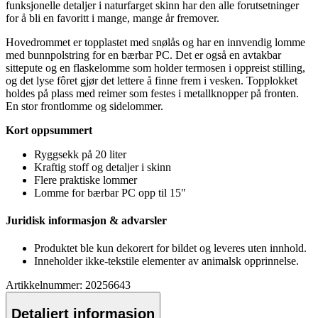
funksjonelle detaljer i naturfarget skinn har den alle forutsetninger
for å bli en favoritt i mange, mange år fremover.
Hovedrommet er to
pp
lastet med snølås og har en innvendig lomme
med bunnpolstring for en bærbar PC. Det er også en avtakbar
sitte
pu
te og en
fla
skelomme som holder termosen i o
pp
reist stilling,
og det lyse fôret gjør det lettere å finne frem i vesken. To
pp
lokket
holdes på plass med reimer som festes i metallkno
pp
er på fronten.
En stor frontlomme og sidelommer.
Kort o
pp
summert
Ryggsekk på 20 liter
Kraftig stoff og detaljer i skinn
Flere praktiske lommer
Lomme for bærbar PC o
pp
til 15"
Juridisk informasjon & advarsler
Produktet ble kun dekorert for bildet og leveres uten innhold.
Inneholder ikke-tekstile elementer av animalsk o
pp
rinnelse.
Artikkelnummer: 20256643
Detaljert informasjon