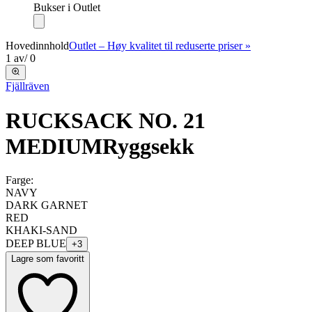
Bukser i Outlet
Hovedinnhold
Outlet – Høy kvalitet til reduserte priser »
1
av
/
0
Fjällräven
RUCKSACK NO. 21
MEDIUM
Ryggsekk
Farge:
NAVY
DARK GARNET
RED
KHAKI-SAND
DEEP BLUE
+
3
Lagre som favoritt