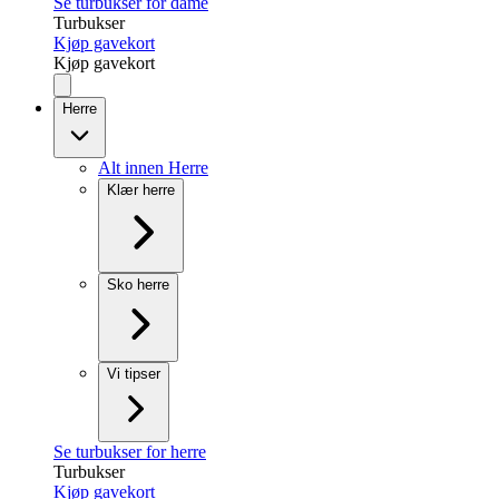
Se turbukser for dame
Turbukser
Kjøp gavekort
Kjøp gavekort
Herre
Alt innen Herre
Klær herre
Sko herre
Vi tipser
Se turbukser for herre
Turbukser
Kjøp gavekort