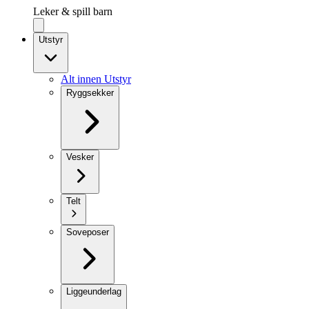
Leker & spill barn
Utstyr
Alt innen Utstyr
Ryggsekker
Vesker
Telt
Soveposer
Liggeunderlag