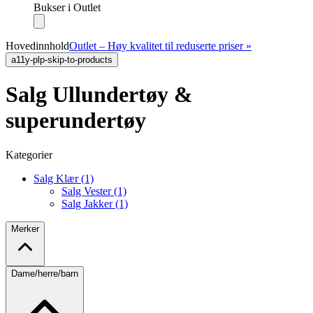
Bukser i Outlet
Hovedinnhold
Outlet – Høy kvalitet til reduserte priser »
a11y-plp-skip-to-products
Salg Ullundertøy &
superundertøy
Kategorier
Salg Klær (1)
Salg Vester (1)
Salg Jakker (1)
Merker
Dame/herre/barn