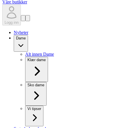
Våre butikker
Logg inn
Nyheter
Dame
Alt innen Dame
Klær dame
Sko dame
Vi tipser