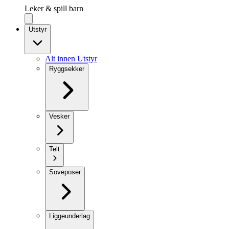
Leker & spill barn
Utstyr
Alt innen Utstyr
Ryggsekker
Vesker
Telt
Soveposer
Liggeunderlag