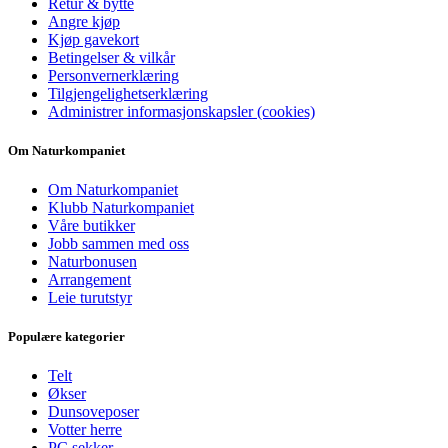
Retur & bytte
Angre kjøp
Kjøp gavekort
Betingelser & vilkår
Personvernerklæring
Tilgjengelighetserklæring
Administrer informasjonskapsler (cookies)
Om Naturkompaniet
Om Naturkompaniet
Klubb Naturkompaniet
Våre butikker
Jobb sammen med oss
Naturbonusen
Arrangement
Leie turutstyr
Populære kategorier
Telt
Økser
Dunsoveposer
Votter herre
PC sekker