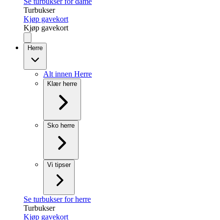
Se turbukser for dame
Turbukser
Kjøp gavekort
Kjøp gavekort
Herre
Alt innen Herre
Klær herre
Sko herre
Vi tipser
Se turbukser for herre
Turbukser
Kjøp gavekort