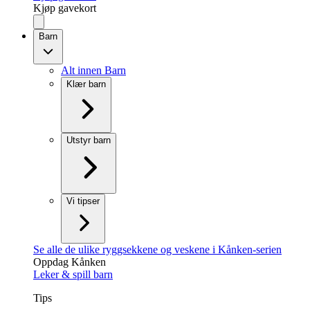
Kjøp gavekort
Barn
Alt innen Barn
Klær barn
Utstyr barn
Vi tipser
Se alle de ulike ryggsekkene og veskene i Kånken-serien
Oppdag Kånken
Leker & spill barn
Tips