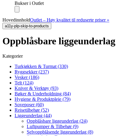
Bukser i Outlet
Hovedinnhold
Outlet – Høy kvalitet til reduserte priser »
a11y-plp-skip-to-products
Oppblåsbare liggeunderlag
Kategorier
Turkjøkken & Turmat (330)
Ryggsekker (237)
Vesker (186)
Telt (124)
Kniver & Verktøy (93)
Bøker & Underholdning (84)
Hygiene & Produktpleie (79)
Soveposer (60)
Reisetilbehør (52)
Liggeunderlag (44)
Oppblåsbare liggeunderlag (24)
Luftpumper & Tilbehør (9)
Selvoppblåsende liggeunderlag (8)