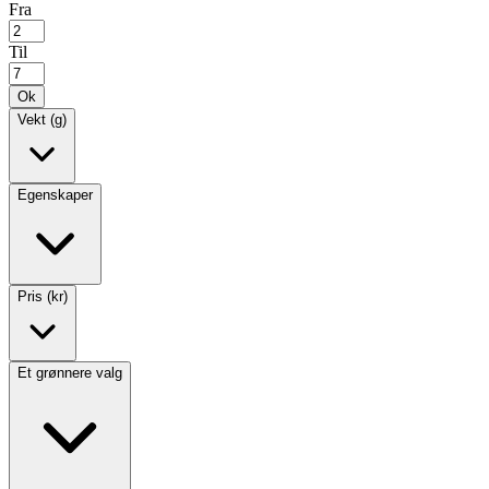
Fra
Til
Ok
Vekt (g)
Egenskaper
Pris (kr)
Et grønnere valg