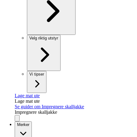
Velg riktig utstyr
Vi tipser
Lage mat ute
Lage mat ute
Se guider om Impregnere skalljakke
Impregnere skalljakke
Merker