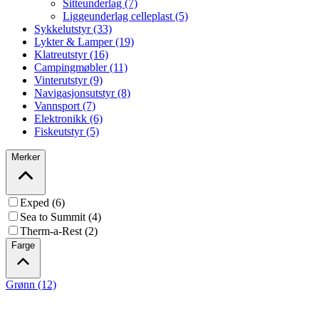
Sitteunderlag (7)
Liggeunderlag celleplast (5)
Sykkelutstyr (33)
Lykter & Lamper (19)
Klatreutstyr (16)
Campingmøbler (11)
Vinterutstyr (9)
Navigasjonsutstyr (8)
Vannsport (7)
Elektronikk (6)
Fiskeutstyr (5)
Merker
Exped (6)
Sea to Summit (4)
Therm-a-Rest (2)
Farge
Grønn (12)