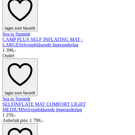
lagre som favoritt
Sea to Summit
CAMP PLUS SELF INFLATING MAT -
LARGE
Selvoppblåsende liggeunderlag
1 399,-
Outlet
lagre som favoritt
Sea to Summit
SELFINFLATE MAT COMFORT LIGHT
MEDIUM
Selvoppblåsende liggeunderlag
1 259,-
Anbefalt pris
:
1 799,-