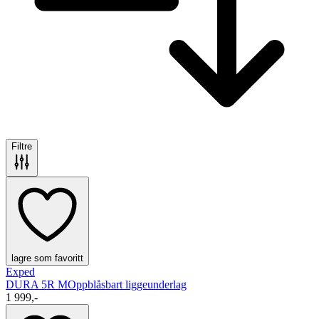
Filtre
lagre som favoritt
Exped
DURA 5R M
Oppblåsbart liggeunderlag
1 999,-