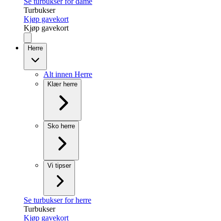
Se turbukser for dame
Turbukser
Kjøp gavekort
Kjøp gavekort
Herre
Alt innen Herre
Klær herre
Sko herre
Vi tipser
Se turbukser for herre
Turbukser
Kjøp gavekort