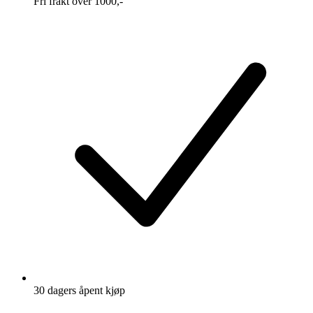
Fri frakt over 1000,-
30 dagers åpent kjøp