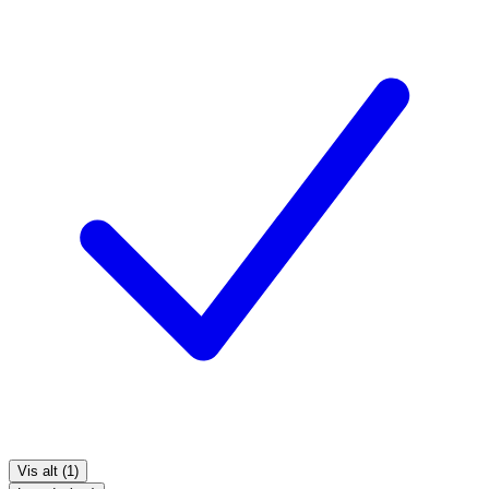
Vis alt (1)