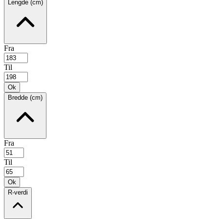
Lengde (cm)
Fra
Til
Ok
Bredde (cm)
Fra
Til
Ok
R-verdi