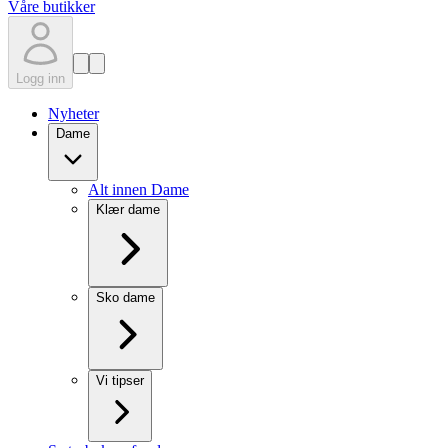
Våre butikker
Logg inn
Nyheter
Dame
Alt innen Dame
Klær dame
Sko dame
Vi tipser