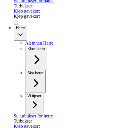
Se turbukser for dame
Turbukser
Kjøp gavekort
Kjøp gavekort
Herre
Alt innen Herre
Klær herre
Sko herre
Vi tipser
Se turbukser for herre
Turbukser
Kjøp gavekort