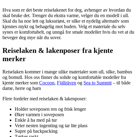
Hva som er det beste reiselakenet for deg, avhenger av hvordan du
skal bruke det. Trenger du ekstra varme, velger du en modell i ull.
Skal du ha noe lett og luksuriøst, er silke et nydelig alternativ som
kjennes mykt og behagelig mot huden. Velg et materiale du selv
synes er komfortabelt, og unngå for smale modeller hvis du vet at du
beveger deg mye når du sover.
Reiselaken & lakenposer fra kjente
merker
Reiselaken kommer i mange ulike materialer som ull, silke, bambus
og bomull. Hos oss finner du solide og komfortable modeller fra
kjente merker som
Cocoon
,
Fjällräven
og
Sea to Summit
– til både
dame, herre og barn
Flere fordeler med reiselaken & lakenposer:
Holder soveposen ren og frisk lenger
Øker varmen i soveposen
Enkle å ha med på tur
Veier nesten ingenting og tar lite plass
Supre på backpacking
Tørker raskt