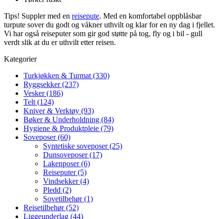
Tips! Suppler med en
reisepute
. Med en komfortabel oppblåsbar
turpute sover du godt og våkner uthvilt og klar for en ny dag i fjellet.
Vi har også reiseputer som gir god støtte på tog, fly og i bil - gull
verdt slik at du er uthvilt etter reisen.
Kategorier
Turkjøkken & Turmat (330)
Ryggsekker (237)
Vesker (186)
Telt (124)
Kniver & Verktøy (93)
Bøker & Underholdning (84)
Hygiene & Produktpleie (79)
Soveposer (60)
Syntetiske soveposer (25)
Dunsoveposer (17)
Lakenposer (6)
Reiseputer (5)
Vindsekker (4)
Pledd (2)
Sovetilbehør (1)
Reisetilbehør (52)
Liggeunderlag (44)