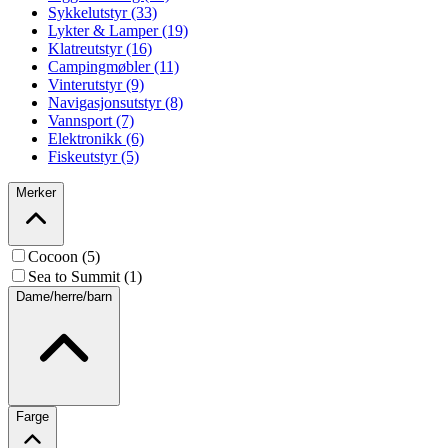
Sykkelutstyr (33)
Lykter & Lamper (19)
Klatreutstyr (16)
Campingmøbler (11)
Vinterutstyr (9)
Navigasjonsutstyr (8)
Vannsport (7)
Elektronikk (6)
Fiskeutstyr (5)
Merker
Cocoon (5)
Sea to Summit (1)
Dame/herre/barn
Farge