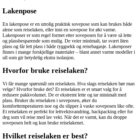
Lakenpose
En lakenpose er en utrolig praktisk sovepose som kan brukes både
alene som reiselaken, eller inni en sovepose for økt varme.
Lakenposer er som regel formet etter soveposen for å være så lette
og plassbesparende som mulig. De veier minimalt, tar svært liten
plass og får lett plass i både ryggsekk og reisebagasje. Lakenposer
finnes i mange forskjellige materialer – blant annet varme modeller i
ull som gir betydelig ekstra isolasjon.
Hvorfor bruke reiselaken?
Vi får mange spørsmål om reiselaken. Hva slags reiselaken bør man
velge? Hvorfor bruke det? Et reiselaken er et smart valg for å
redusere pakkvolumet. De er ekstremt lette og tar minimalt med
plass. Bruker du reiselaken i soveposen, øker du
komforttemperaturen noe og du slipper å vaske soveposen like ofte.
Et reiselaken er perfekt for lettvektsvandring, backpacking eller for
deg som vil reise med lav vekt. Når det er varmt, kan du droppe
soveposen helt og kun bruke reiselakenet.
Hvilket reiselaken er best?