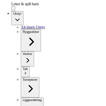
Leker & spill barn
Utstyr
Alt innen Utstyr
Ryggsekker
Vesker
Telt
Soveposer
Liggeunderlag