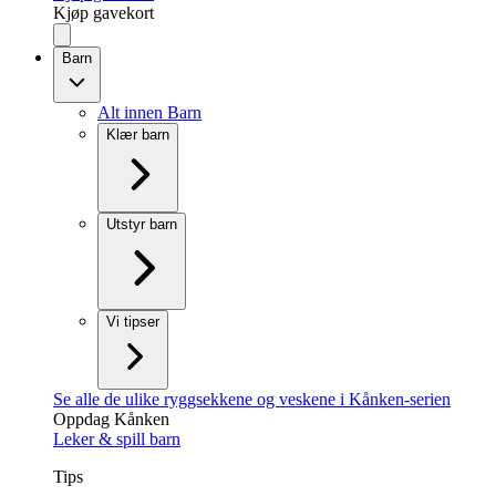
Kjøp gavekort
Barn
Alt innen Barn
Klær barn
Utstyr barn
Vi tipser
Se alle de ulike ryggsekkene og veskene i Kånken-serien
Oppdag Kånken
Leker & spill barn
Tips