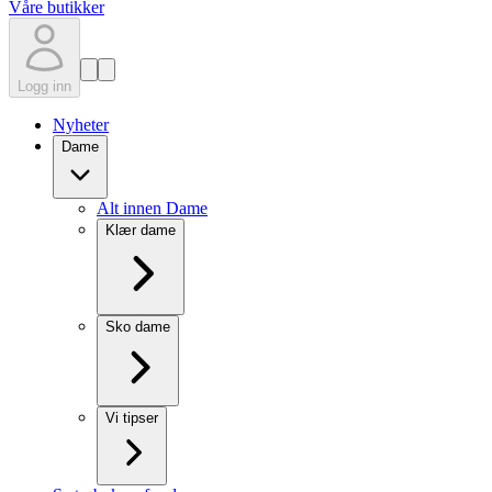
Våre butikker
Logg inn
Nyheter
Dame
Alt innen Dame
Klær dame
Sko dame
Vi tipser