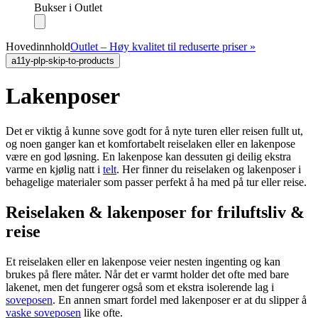
Bukser i Outlet
Hovedinnhold
Outlet – Høy kvalitet til reduserte priser »
a11y-plp-skip-to-products
Lakenposer
Det er viktig å kunne sove godt for å nyte turen eller reisen fullt ut,
og noen ganger kan et komfortabelt reiselaken eller en lakenpose
være en god løsning. En lakenpose kan dessuten gi deilig ekstra
varme en kjølig natt i
telt
. Her finner du reiselaken og lakenposer i
behagelige materialer som passer perfekt å ha med på tur eller reise.
Reiselaken & lakenposer for friluftsliv &
reise
Et reiselaken eller en lakenpose veier nesten ingenting og kan
brukes på flere måter. Når det er varmt holder det ofte med bare
lakenet, men det fungerer også som et ekstra isolerende lag i
soveposen
. En annen smart fordel med lakenposer er at du slipper å
vaske soveposen
like ofte.