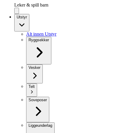
Leker & spill barn
Utstyr
Alt innen Utstyr
Ryggsekker
Vesker
Telt
Soveposer
Liggeunderlag