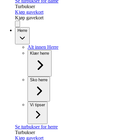
Se turbukser for dame
Turbukser
Kjøp gavekort
Kjøp gavekort
Herre
Alt innen Herre
Klær herre
Sko herre
Vi tipser
Se turbukser for herre
Turbukser
Kjøp gavekort