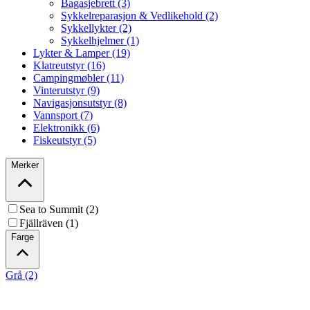
Bagasjebrett (3)
Sykkelreparasjon & Vedlikehold (2)
Sykkellykter (2)
Sykkelhjelmer (1)
Lykter & Lamper (19)
Klatreutstyr (16)
Campingmøbler (11)
Vinterutstyr (9)
Navigasjonsutstyr (8)
Vannsport (7)
Elektronikk (6)
Fiskeutstyr (5)
Merker
Sea to Summit (2)
Fjällräven (1)
Farge
Grå (2)