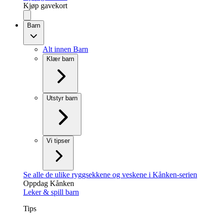
Kjøp gavekort
Barn
Alt innen Barn
Klær barn
Utstyr barn
Vi tipser
Se alle de ulike ryggsekkene og veskene i Kånken-serien
Oppdag Kånken
Leker & spill barn
Tips