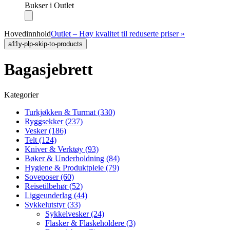
Bukser i Outlet
Hovedinnhold
Outlet – Høy kvalitet til reduserte priser »
a11y-plp-skip-to-products
Bagasjebrett
Kategorier
Turkjøkken & Turmat (330)
Ryggsekker (237)
Vesker (186)
Telt (124)
Kniver & Verktøy (93)
Bøker & Underholdning (84)
Hygiene & Produktpleie (79)
Soveposer (60)
Reisetilbehør (52)
Liggeunderlag (44)
Sykkelutstyr (33)
Sykkelvesker (24)
Flasker & Flaskeholdere (3)