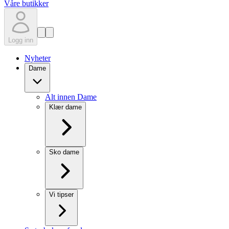
Våre butikker
Logg inn
Nyheter
Dame
Alt innen Dame
Klær dame
Sko dame
Vi tipser