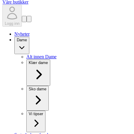
Våre butikker
Logg inn
Nyheter
Dame
Alt innen Dame
Klær dame
Sko dame
Vi tipser