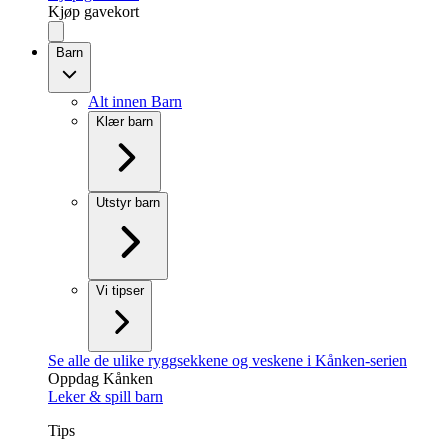
Kjøp gavekort
Barn
Alt innen Barn
Klær barn
Utstyr barn
Vi tipser
Se alle de ulike ryggsekkene og veskene i Kånken-serien
Oppdag Kånken
Leker & spill barn
Tips