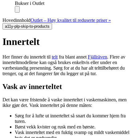
Bukser i Outlet
Hovedinnhold
Outlet – Høy kvalitet til reduserte priser »
a11y-plp-skip-to-products
Innertelt
Her finner du innertelt til
telt
fra blant annet
Fjällräven
. Flere av
innerteltmodellene kan også brukes enkeltvis eller under en
værbestandig presenning. Sørg for at du har alt telttilbehøret du
trenger, og at det fungerer før du legger ut på tur.
Vask av innerteltet
Det kan være fristende å vaske innerteltet i vaskemaskinen, men
ikke gjør det. Vask innerteltet på denne måten:
Sørg for å lufte ut innerteltet så snart du kommer hjem fra
turen.
Børst vekk kvister og rusk med en børste.
Vask innerteltet med en fuktig svamp og mildt vaskemiddel
hvis det er nødvendig.