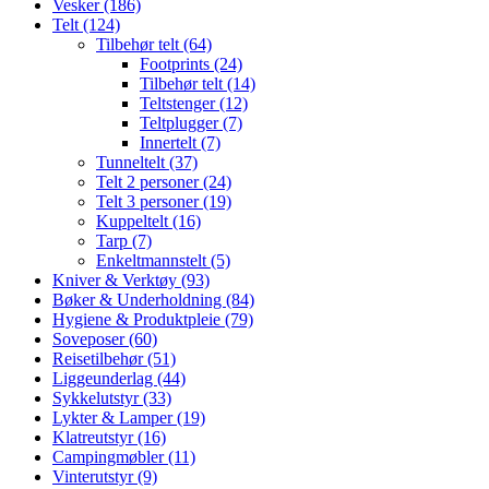
Vesker (186)
Telt (124)
Tilbehør telt (64)
Footprints (24)
Tilbehør telt (14)
Teltstenger (12)
Teltplugger (7)
Innertelt (7)
Tunneltelt (37)
Telt 2 personer (24)
Telt 3 personer (19)
Kuppeltelt (16)
Tarp (7)
Enkeltmannstelt (5)
Kniver & Verktøy (93)
Bøker & Underholdning (84)
Hygiene & Produktpleie (79)
Soveposer (60)
Reisetilbehør (51)
Liggeunderlag (44)
Sykkelutstyr (33)
Lykter & Lamper (19)
Klatreutstyr (16)
Campingmøbler (11)
Vinterutstyr (9)