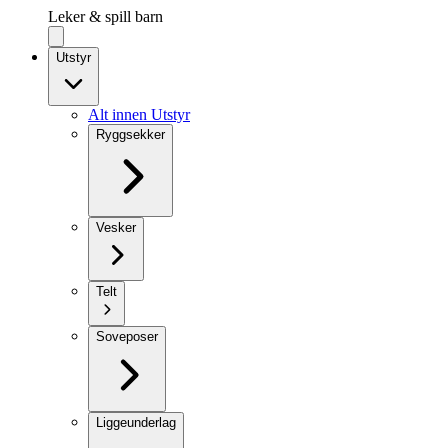
Leker & spill barn
Utstyr
Alt innen Utstyr
Ryggsekker
Vesker
Telt
Soveposer
Liggeunderlag