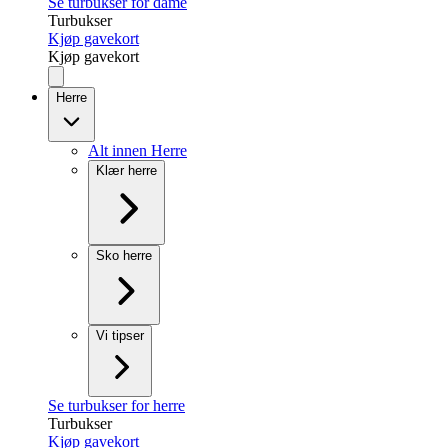
Se turbukser for dame
Turbukser
Kjøp gavekort
Kjøp gavekort
Herre
Alt innen Herre
Klær herre
Sko herre
Vi tipser
Se turbukser for herre
Turbukser
Kjøp gavekort