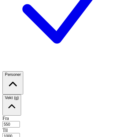
Personer
Vekt (g)
Fra
Til