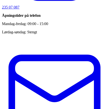
235 07 087
Åpningstider på telefon
Mandag-fredag: 09:00 - 15:00
Lørdag-søndag: Stengt