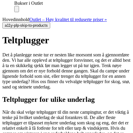
Bukser i Outlet
Hovedinnhold
Outlet – Høy kvalitet til reduserte priser »
a11y-plp-skip-to-products
Teltplugger
Det å planlegge neste tur er nesten like morsomt som å gjennomføre
den. Vi har alle opplevd at teltplugger forsvinner, og det er alltid best
å ta en skikkelig sjekk før man legger ut på tur igjen. Tenk nøye
gjennom om det er nye forhold denne gangen. Skal du campe under
lignende forhold som sist, eller trenger du teltplugger for en annen
type underlag? Hos oss finner du velvalgte teltplugger for skog, snø,
sand og steinete underlag.
Teltplugger for ulike underlag
Når du skal velge teltplugger til din neste campingtur, er det viktig å
tenke på hvilket underlag de skal forankres til. De aller fleste
teltplugger er tilpasset mykere underlag som skog og eng, der det er
relativt enkelt å få fotfeste for telt eller tarp & vindskjerm. Hvis du