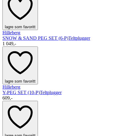
lagre som favoritt
Hilleberg
SNOW & SAND PEG SET (6-P)
Teltplugger
1 049,-
lagre som favoritt
Hilleberg
Y-PEG SET (10-P)
Teltplugger
609,-
lagre som favoritt