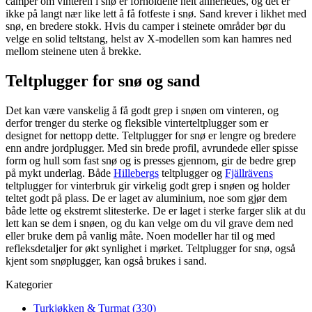
camper om vinteren i snø er forholdene helt annerledes, og det er
ikke på langt nær like lett å få fotfeste i snø. Sand krever i likhet med
snø, en bredere stokk. Hvis du camper i steinete områder bør du
velge en solid teltstang, helst av X-modellen som kan hamres ned
mellom steinene uten å brekke.
Teltplugger for snø og sand
Det kan være vanskelig å få godt grep i snøen om vinteren, og
derfor trenger du sterke og fleksible vinterteltplugger som er
designet for nettopp dette. Teltplugger for snø er lengre og bredere
enn andre jordplugger. Med sin brede profil, avrundede eller spisse
form og hull som fast snø og is presses gjennom, gir de bedre grep
på mykt underlag. Både
Hillebergs
teltplugger og
Fjällrävens
teltplugger for vinterbruk gir virkelig godt grep i snøen og holder
teltet godt på plass. De er laget av aluminium, noe som gjør dem
både lette og ekstremt slitesterke. De er laget i sterke farger slik at du
lett kan se dem i snøen, og du kan velge om du vil grave dem ned
eller bruke dem på vanlig måte. Noen modeller har til og med
refleksdetaljer for økt synlighet i mørket. Teltplugger for snø, også
kjent som snøplugger, kan også brukes i sand.
Kategorier
Turkjøkken & Turmat (330)