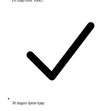
Fri frakt over 1000,-
30 dagers åpent kjøp