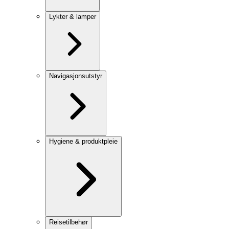
Lykter & lamper
Navigasjonsutstyr
Hygiene & produktpleie
Reisetilbehør