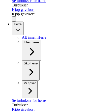
Se turbukser for dame
Turbukser
Kjøp gavekort
Kjøp gavekort
Herre
Alt innen Herre
Klær herre
Sko herre
Vi tipser
Se turbukser for herre
Turbukser
Kjøp gavekort