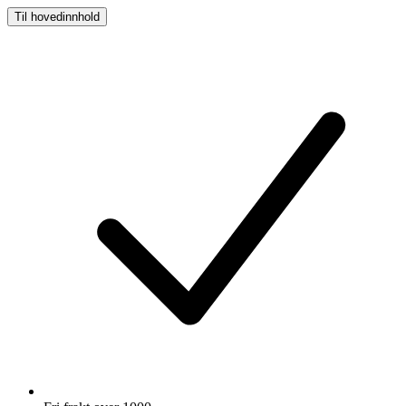
Til hovedinnhold