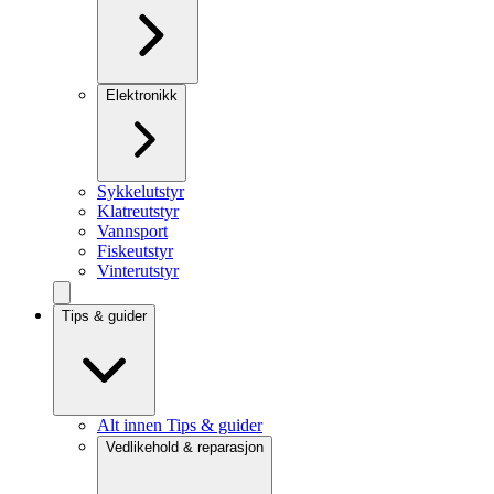
Elektronikk
Sykkelutstyr
Klatreutstyr
Vannsport
Fiskeutstyr
Vinterutstyr
Tips & guider
Alt innen Tips & guider
Vedlikehold & reparasjon