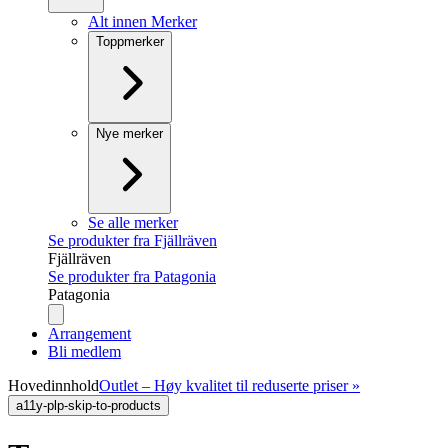
Alt innen Merker
Toppmerker
Nye merker
Se alle merker
Se produkter fra Fjällräven
Fjällräven
Se produkter fra Patagonia
Patagonia
Arrangement
Bli medlem
Hovedinnhold
Outlet – Høy kvalitet til reduserte priser »
a11y-plp-skip-to-products