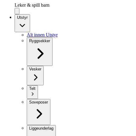
Leker & spill barn
Utstyr
Alt innen Utstyr
Ryggsekker
Vesker
Telt
Soveposer
Liggeunderlag