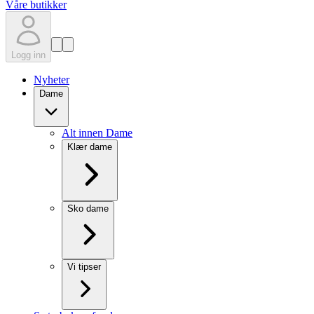
Våre butikker
Logg inn
Nyheter
Dame
Alt innen Dame
Klær dame
Sko dame
Vi tipser