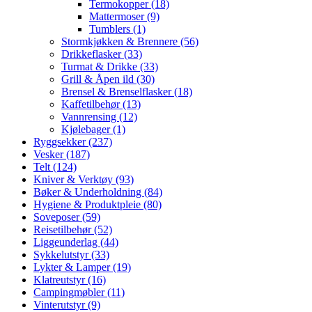
Termokopper (18)
Mattermoser (9)
Tumblers (1)
Stormkjøkken & Brennere (56)
Drikkeflasker (33)
Turmat & Drikke (33)
Grill & Åpen ild (30)
Brensel & Brenselflasker (18)
Kaffetilbehør (13)
Vannrensing (12)
Kjølebager (1)
Ryggsekker (237)
Vesker (187)
Telt (124)
Kniver & Verktøy (93)
Bøker & Underholdning (84)
Hygiene & Produktpleie (80)
Soveposer (59)
Reisetilbehør (52)
Liggeunderlag (44)
Sykkelutstyr (33)
Lykter & Lamper (19)
Klatreutstyr (16)
Campingmøbler (11)
Vinterutstyr (9)