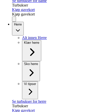
Se turbukser for dame
Turbukser
Kjøp gavekort
Kjøp gavekort
Herre
Alt innen Herre
Klær herre
Sko herre
Vi tipser
Se turbukser for herre
Turbukser
Kjøp gavekort