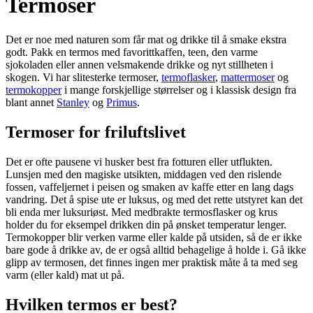
Termoser
Det er noe med naturen som får mat og drikke til å smake ekstra
godt. Pakk en termos med favorittkaffen, teen, den varme
sjokoladen eller annen velsmakende drikke og nyt stillheten i
skogen. Vi har slitesterke termoser,
termoflasker
,
mattermoser
og
termokopper
i mange forskjellige størrelser og i klassisk design fra
blant annet
Stanley
og
Primus
.
Termoser for friluftslivet
Det er ofte pausene vi husker best fra fotturen eller utflukten.
Lunsjen med den magiske utsikten, middagen ved den rislende
fossen, vaffeljernet i peisen og smaken av kaffe etter en lang dags
vandring. Det å spise ute er luksus, og med det rette utstyret kan det
bli enda mer luksuriøst. Med medbrakte termosflasker og krus
holder du for eksempel drikken din på ønsket temperatur lenger.
Termokopper blir verken varme eller kalde på utsiden, så de er ikke
bare gode å drikke av, de er også alltid behagelige å holde i. Gå ikke
glipp av termosen, det finnes ingen mer praktisk måte å ta med seg
varm (eller kald) mat ut på.
Hvilken termos er best?