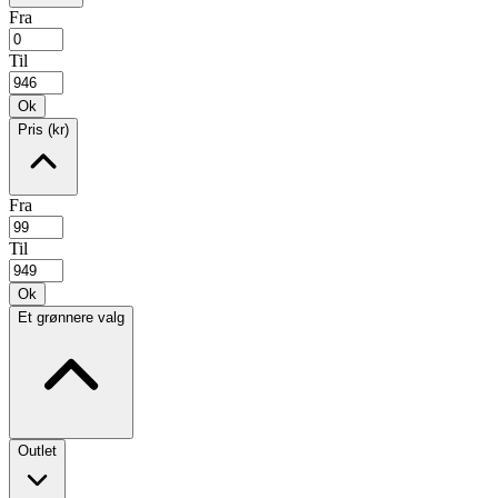
Fra
Til
Ok
Pris (kr)
Fra
Til
Ok
Et grønnere valg
Outlet