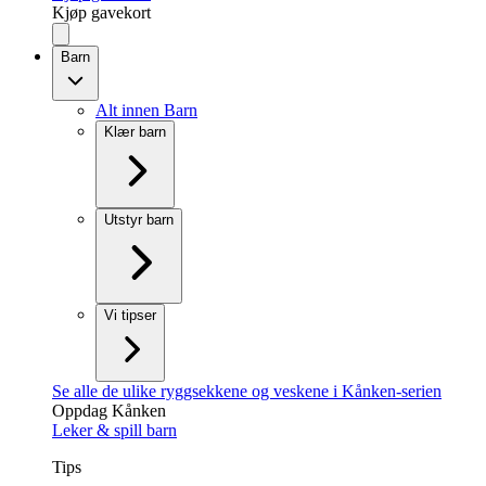
Kjøp gavekort
Barn
Alt innen Barn
Klær barn
Utstyr barn
Vi tipser
Se alle de ulike ryggsekkene og veskene i Kånken-serien
Oppdag Kånken
Leker & spill barn
Tips