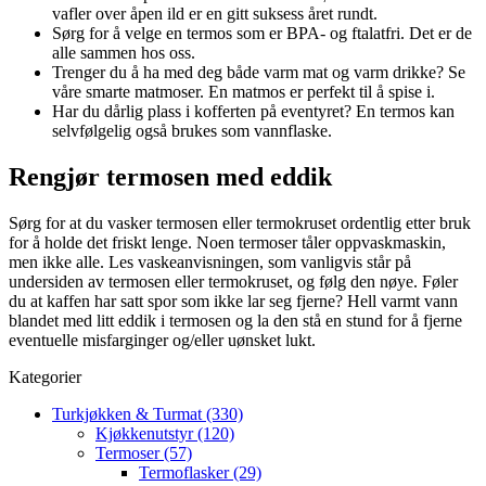
vafler over åpen ild er en gitt suksess året rundt.
Sørg for å velge en termos som er BPA- og ftalatfri. Det er de
alle sammen hos oss.
Trenger du å ha med deg både varm mat og varm drikke? Se
våre smarte matmoser. En matmos er perfekt til å spise i.
Har du dårlig plass i kofferten på eventyret? En termos kan
selvfølgelig også brukes som vannflaske.
Rengjør termosen med eddik
Sørg for at du vasker termosen eller termokruset ordentlig etter bruk
for å holde det friskt lenge. Noen termoser tåler oppvaskmaskin,
men ikke alle. Les vaskeanvisningen, som vanligvis står på
undersiden av termosen eller termokruset, og følg den nøye. Føler
du at kaffen har satt spor som ikke lar seg fjerne? Hell varmt vann
blandet med litt eddik i termosen og la den stå en stund for å fjerne
eventuelle misfarginger og/eller uønsket lukt.
Kategorier
Turkjøkken & Turmat (330)
Kjøkkenutstyr (120)
Termoser (57)
Termoflasker (29)