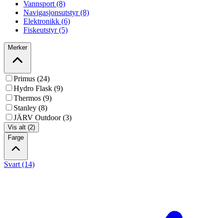
Vannsport (8)
Navigasjonsutstyr (8)
Elektronikk (6)
Fiskeutstyr (5)
Merker
Primus (24)
Hydro Flask (9)
Thermos (9)
Stanley (8)
JÄRV Outdoor (3)
Vis alt (2)
Farge
Svart (14)