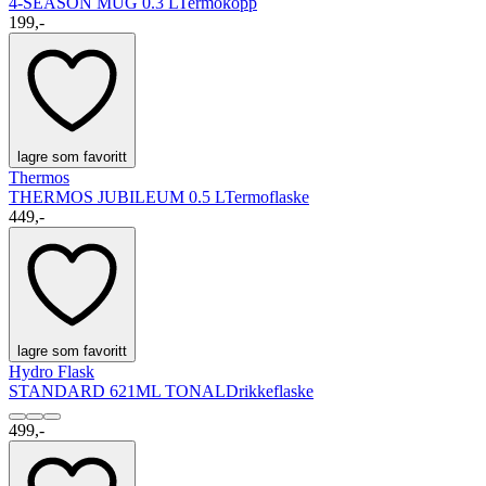
4-SEASON MUG 0.3 L
Termokopp
199,-
lagre som favoritt
Thermos
THERMOS JUBILEUM 0.5 L
Termoflaske
449,-
lagre som favoritt
Hydro Flask
STANDARD 621ML TONAL
Drikkeflaske
499,-