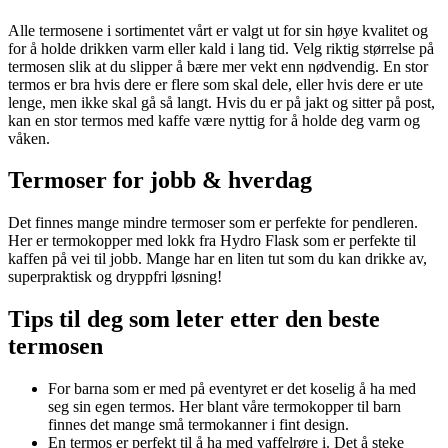
Alle termosene i sortimentet vårt er valgt ut for sin høye kvalitet og
for å holde drikken varm eller kald i lang tid. Velg riktig størrelse på
termosen slik at du slipper å bære mer vekt enn nødvendig. En stor
termos er bra hvis dere er flere som skal dele, eller hvis dere er ute
lenge, men ikke skal gå så langt. Hvis du er på jakt og sitter på post,
kan en stor termos med kaffe være nyttig for å holde deg varm og
våken.
Termoser for jobb & hverdag
Det finnes mange mindre termoser som er perfekte for pendleren.
Her er termokopper med lokk fra Hydro Flask som er perfekte til
kaffen på vei til jobb. Mange har en liten tut som du kan drikke av,
superpraktisk og dryppfri løsning!
Tips til deg som leter etter den beste
termosen
For barna som er med på eventyret er det koselig å ha med
seg sin egen termos. Her blant våre termokopper til barn
finnes det mange små termokanner i fint design.
En termos er perfekt til å ha med vaffelrøre i. Det å steke