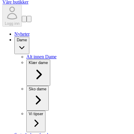
Våre butikker
Logg inn
Nyheter
Dame
Alt innen Dame
Klær dame
Sko dame
Vi tipser