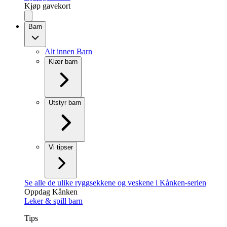
Kjøp gavekort
Barn
Alt innen Barn
Klær barn
Utstyr barn
Vi tipser
Se alle de ulike ryggsekkene og veskene i Kånken-serien
Oppdag Kånken
Leker & spill barn
Tips