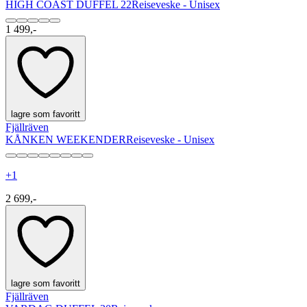
HIGH COAST DUFFEL 22
Reiseveske - Unisex
1 499,-
lagre som favoritt
Fjällräven
KÅNKEN WEEKENDER
Reiseveske - Unisex
+
1
2 699,-
lagre som favoritt
Fjällräven