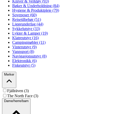
Kniver & Verktøy (93)
Bøker & Underholdning (84)
Hygiene & Produktpleie (79)
Soveposer (60)
Reisetilbehør (51)
Liggeunderlag (44)
Sykkelutstyr (33)
Lykter & Lamper (19)
Klatreutstyr (16)
Campingmøbler (11)
Vinterutstyr (9)
Vannsport (8)
Navigasjonsutstyr (8)
Elektronikk (6)
Fiskeutstyr (5)
Merker
Fjällräven (3)
The North Face (3)
Dame/herre/barn