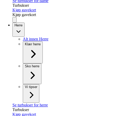
Se turbukser for dame
Turbukser
Kjøp gavekort
Kjøp gavekort
Herre
Alt innen Herre
Klær herre
Sko herre
Vi tipser
Se turbukser for herre
Turbukser
Kjøp gavekort