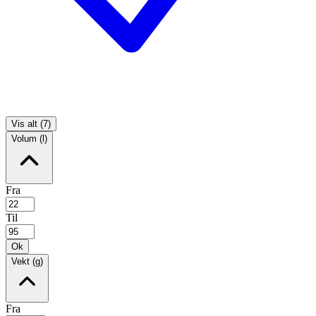
Vis alt (7)
Volum (l)
Fra
Til
Ok
Vekt (g)
Fra