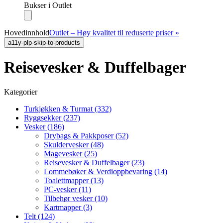
Bukser i Outlet
Hovedinnhold
Outlet – Høy kvalitet til reduserte priser »
a11y-plp-skip-to-products
Reisevesker & Duffelbager
Kategorier
Turkjøkken & Turmat (332)
Ryggsekker (237)
Vesker (186)
Drybags & Pakkposer (52)
Skuldervesker (48)
Magevesker (25)
Reisevesker & Duffelbager (23)
Lommebøker & Verdioppbevaring (14)
Toalettmapper (13)
PC-vesker (11)
Tilbehør vesker (10)
Kartmapper (3)
Telt (124)