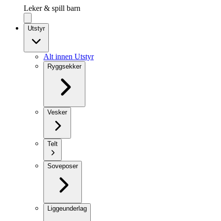
Leker & spill barn
Utstyr
Alt innen Utstyr
Ryggsekker
Vesker
Telt
Soveposer
Liggeunderlag