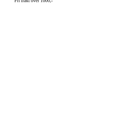
Fri frakt over 1000,-