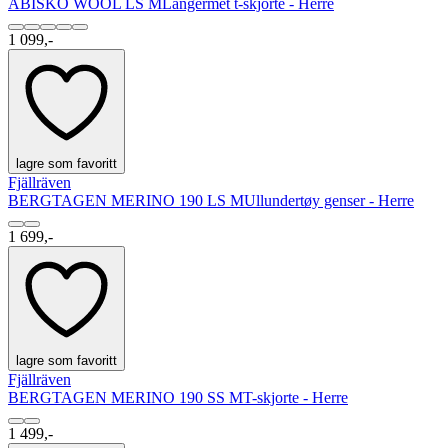
ABISKO WOOL LS M
Langermet t-skjorte - Herre
1 099,-
lagre som favoritt
Fjällräven
BERGTAGEN MERINO 190 LS M
Ullundertøy genser - Herre
1 699,-
lagre som favoritt
Fjällräven
BERGTAGEN MERINO 190 SS M
T-skjorte - Herre
1 499,-