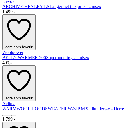
Devold
ARCHIVE HENLEY LS
Langermet t-skjorte - Unisex
1 499,-
lagre som favoritt
Woolpower
BELLY WARMER 200
Superundertøy - Unisex
499,-
lagre som favoritt
Aclima
WARMWOOL HOODSWEATER W/ZIP M'S
Ullundertøy - Herre
1 799,-