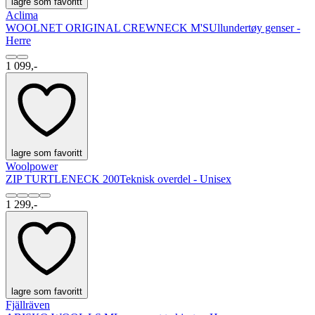
lagre som favoritt
Aclima
WOOLNET ORIGINAL CREWNECK M'S
Ullundertøy genser -
Herre
1 099,-
lagre som favoritt
Woolpower
ZIP TURTLENECK 200
Teknisk overdel - Unisex
1 299,-
lagre som favoritt
Fjällräven