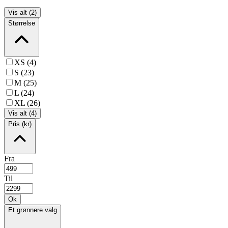
Vis alt (2)
Størrelse
XS (4)
S (23)
M (25)
L (24)
XL (26)
Vis alt (4)
Pris (kr)
Fra
Til
Ok
Et grønnere valg