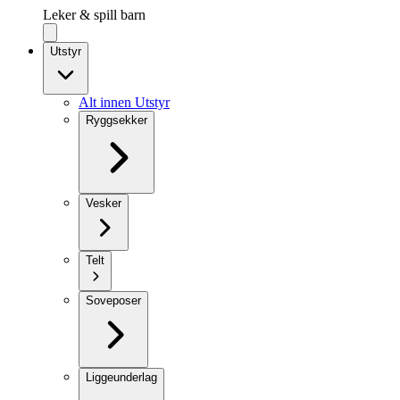
Leker & spill barn
Utstyr
Alt innen Utstyr
Ryggsekker
Vesker
Telt
Soveposer
Liggeunderlag