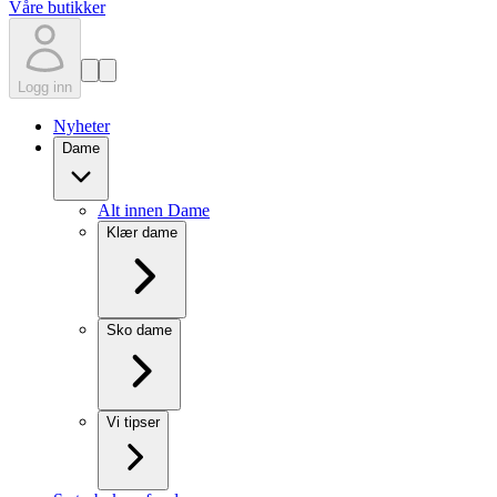
Våre butikker
Logg inn
Nyheter
Dame
Alt innen Dame
Klær dame
Sko dame
Vi tipser