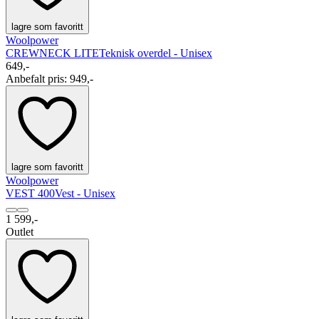
lagre som favoritt
Woolpower
CREWNECK LITE
Teknisk overdel - Unisex
649,-
Anbefalt pris
:
949,-
lagre som favoritt
Woolpower
VEST 400
Vest - Unisex
1 599,-
Outlet