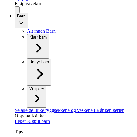
Kjøp gavekort
Barn
Alt innen Barn
Klær barn
Utstyr barn
Vi tipser
Se alle de ulike ryggsekkene og veskene i Kånken-serien
Oppdag Kånken
Leker & spill barn
Tips