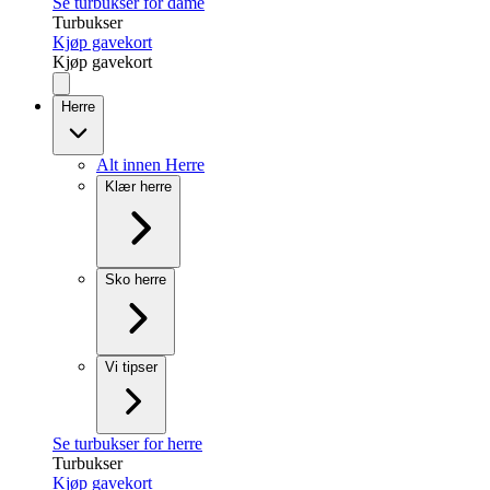
Se turbukser for dame
Turbukser
Kjøp gavekort
Kjøp gavekort
Herre
Alt innen Herre
Klær herre
Sko herre
Vi tipser
Se turbukser for herre
Turbukser
Kjøp gavekort