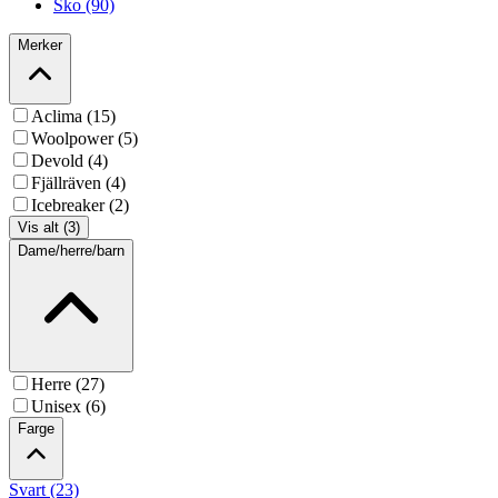
Sko (90)
Merker
Aclima (15)
Woolpower (5)
Devold (4)
Fjällräven (4)
Icebreaker (2)
Vis alt (3)
Dame/herre/barn
Herre (27)
Unisex (6)
Farge
Svart (23)