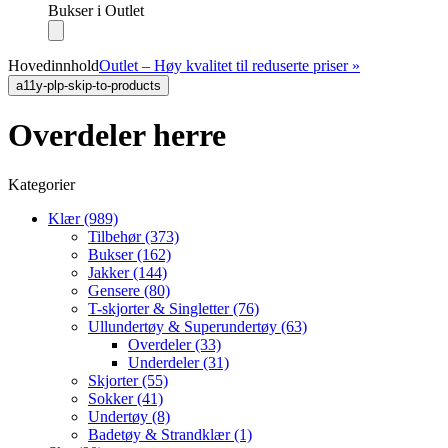
Bukser i Outlet
Hovedinnhold
Outlet – Høy kvalitet til reduserte priser »
a11y-plp-skip-to-products
Overdeler herre
Kategorier
Klær (989)
Tilbehør (373)
Bukser (162)
Jakker (144)
Gensere (80)
T-skjorter & Singletter (76)
Ullundertøy & Superundertøy (63)
Overdeler (33)
Underdeler (31)
Skjorter (55)
Sokker (41)
Undertøy (8)
Badetøy & Strandklær (1)