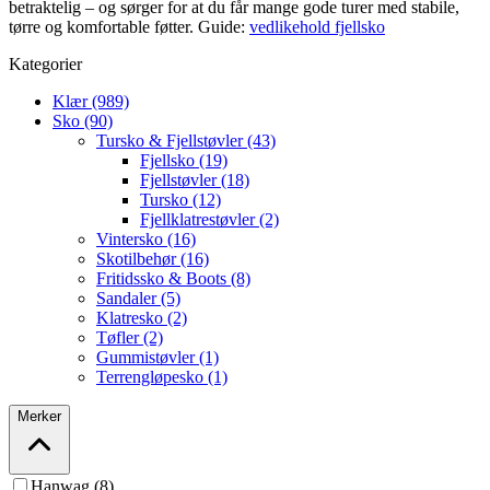
betraktelig – og sørger for at du får mange gode turer med stabile,
tørre og komfortable føtter. Guide:
vedlikehold fjellsko
Kategorier
Klær (989)
Sko (90)
Tursko & Fjellstøvler (43)
Fjellsko (19)
Fjellstøvler (18)
Tursko (12)
Fjellklatrestøvler (2)
Vintersko (16)
Skotilbehør (16)
Fritidssko & Boots (8)
Sandaler (5)
Klatresko (2)
Tøfler (2)
Gummistøvler (1)
Terrengløpesko (1)
Merker
Hanwag (8)