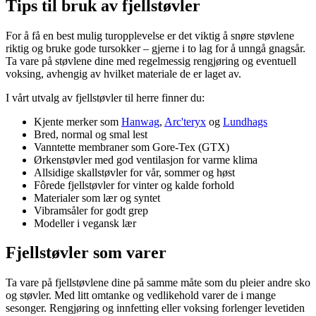
Tips til bruk av fjellstøvler
For å få en best mulig turopplevelse er det viktig å snøre støvlene
riktig og bruke gode tursokker – gjerne i to lag for å unngå gnagsår.
Ta vare på støvlene dine med regelmessig rengjøring og eventuell
voksing, avhengig av hvilket materiale de er laget av.
I vårt utvalg av fjellstøvler til herre finner du:
Kjente merker som
Hanwag
,
Arc'teryx
og
Lundhags
Bred, normal og smal lest
Vanntette membraner som Gore-Tex (GTX)
Ørkenstøvler med god ventilasjon for varme klima
Allsidige skallstøvler for vår, sommer og høst
Fôrede fjellstøvler for vinter og kalde forhold
Materialer som lær og syntet
Vibramsåler for godt grep
Modeller i vegansk lær
Fjellstøvler som varer
Ta vare på fjellstøvlene dine på samme måte som du pleier andre sko
og støvler. Med litt omtanke og vedlikehold varer de i mange
sesonger. Rengjøring og innfetting eller voksing forlenger levetiden