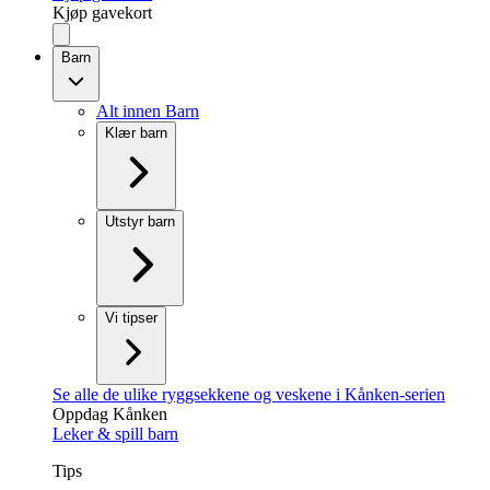
Kjøp gavekort
Barn
Alt innen Barn
Klær barn
Utstyr barn
Vi tipser
Se alle de ulike ryggsekkene og veskene i Kånken-serien
Oppdag Kånken
Leker & spill barn
Tips