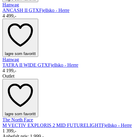
Hanwag
ANCASH II GTX
Fjellsko - Herre
4 499,-
lagre som favoritt
Hanwag
TATRA II WIDE GTX
Fjellsko - Herre
4 199,-
Outlet
lagre som favoritt
The North Face
M VECTIV EXPLORIS 2 MID FUTURELIGHT
Fjellsko - Herre
1 399,-
Anbefalt pris
:
1 999,-