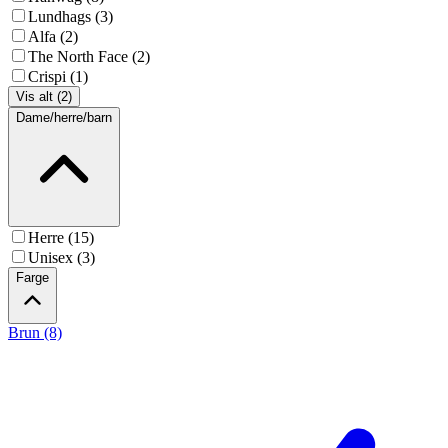
Lundhags (3)
Alfa (2)
The North Face (2)
Crispi (1)
Vis alt (2)
Dame/herre/barn
Herre (15)
Unisex (3)
Farge
Brun (8)