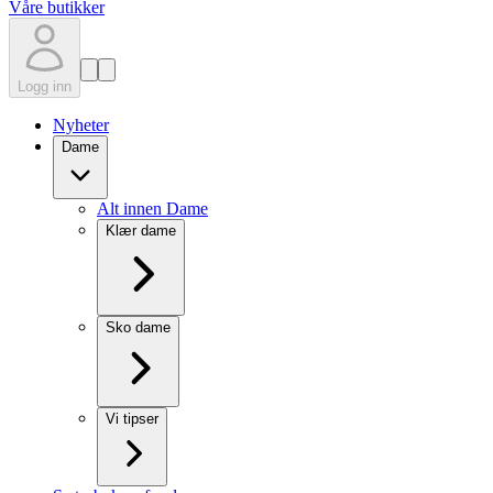
Våre butikker
Logg inn
Nyheter
Dame
Alt innen Dame
Klær dame
Sko dame
Vi tipser