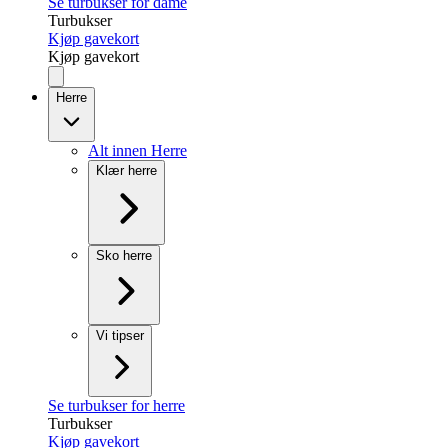
Se turbukser for dame
Turbukser
Kjøp gavekort
Kjøp gavekort
Herre
Alt innen Herre
Klær herre
Sko herre
Vi tipser
Se turbukser for herre
Turbukser
Kjøp gavekort