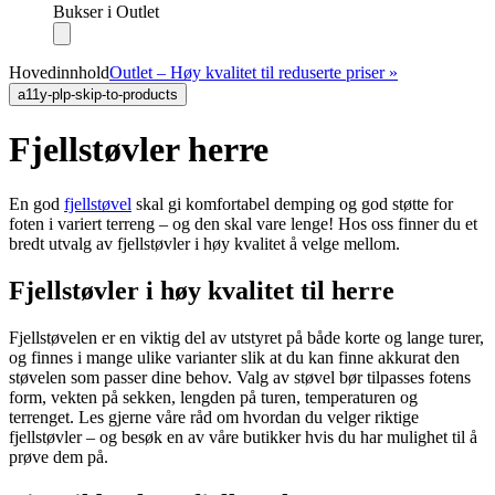
Bukser i Outlet
Hovedinnhold
Outlet – Høy kvalitet til reduserte priser »
a11y-plp-skip-to-products
Fjellstøvler herre
En god
fjellstøvel
skal gi komfortabel demping og god støtte for
foten i variert terreng – og den skal vare lenge! Hos oss finner du et
bredt utvalg av fjellstøvler i høy kvalitet å velge mellom.
Fjellstøvler i høy kvalitet til herre
Fjellstøvelen er en viktig del av utstyret på både korte og lange turer,
og finnes i mange ulike varianter slik at du kan finne akkurat den
støvelen som passer dine behov. Valg av støvel bør tilpasses fotens
form, vekten på sekken, lengden på turen, temperaturen og
terrenget. Les gjerne våre råd om hvordan du velger riktige
fjellstøvler – og besøk en av våre butikker hvis du har mulighet til å
prøve dem på.