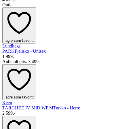
Outlet
lagre som favoritt
Lundhags
PARK
Fjellsko - Unisex
1 999,-
Anbefalt pris
:
3 499,-
lagre som favoritt
Keen
TARGHEE IV MID WP M
Tursko - Herre
2 599,-