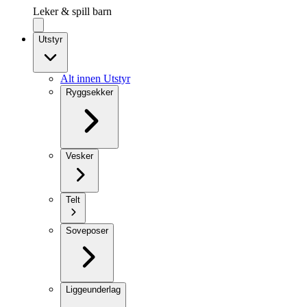
Leker & spill barn
Utstyr
Alt innen Utstyr
Ryggsekker
Vesker
Telt
Soveposer
Liggeunderlag