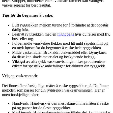
deler. Stropper, hoftebelter eller avtakbare rammer kan vanligvis
vaskes separat for best resultat.
Tips før du begynner å vaske:
Luft ryggsekken mellom turene for å forhindre at det oppstår
dårlig lukt.
Beskytt ryggsekken med en
flight bags
hvis du reiser med fly,
buss eller tog.
Forbehandle vanskelige flekker med litt mild såpeløsning og
en myk børste før du begynner å vaske hele ryggsekken.
Milde vaskemidler. Bruk aldri blekemiddel eller tøymykner,
da disse kan skade materialet og beskyttende belegg.
Viktigst av alt:
sjekk vaskeanvisningen. Les produsentens
etikett for spesifikke anbefalinger for akkurat din ryggsekk.
Velg en vaskemetode
Det finnes flere forskjellige måter å vaske ryggsekker på. Du finner
metoden som passer for din ryggsekk i vaskeanvisningen. Her er
noen forskjellige måter:
Håndvask. Håndvask er den mest skånsomme måten å vaske
på og passer for de fleste ryggsekker.
Maskinvask. Hvis vaskeanvisningen tillater det, kan du vaske