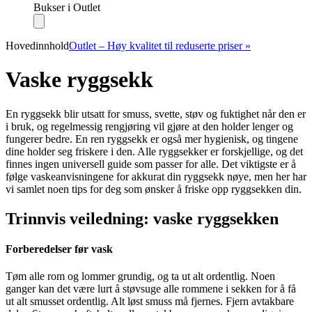
Bukser i Outlet
Hovedinnhold
Outlet – Høy kvalitet til reduserte priser »
Vaske ryggsekk
En ryggsekk blir utsatt for smuss, svette, støv og fuktighet når den er
i bruk, og regelmessig rengjøring vil gjøre at den holder lenger og
fungerer bedre. En ren ryggsekk er også mer hygienisk, og tingene
dine holder seg friskere i den. Alle ryggsekker er forskjellige, og det
finnes ingen universell guide som passer for alle. Det viktigste er å
følge vaskeanvisningene for akkurat din ryggsekk nøye, men her har
vi samlet noen tips for deg som ønsker å friske opp ryggsekken din.
Trinnvis veiledning: vaske ryggsekken
Forberedelser før vask
Tøm alle rom og lommer grundig, og ta ut alt ordentlig. Noen
ganger kan det være lurt å støvsuge alle rommene i sekken for å få
ut alt smusset ordentlig. Alt løst smuss må fjernes. Fjern avtakbare