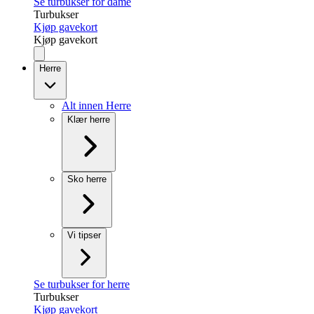
Se turbukser for dame
Turbukser
Kjøp gavekort
Kjøp gavekort
Herre
Alt innen Herre
Klær herre
Sko herre
Vi tipser
Se turbukser for herre
Turbukser
Kjøp gavekort