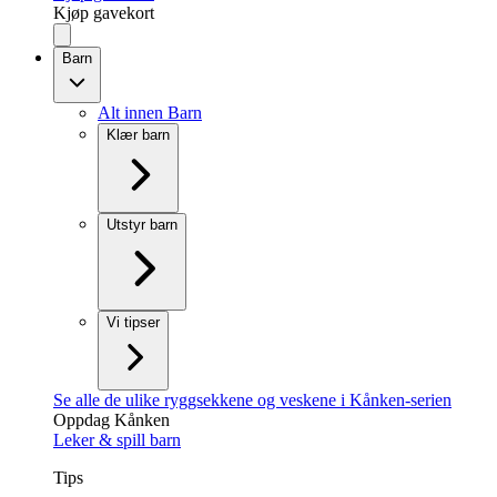
Kjøp gavekort
Barn
Alt innen Barn
Klær barn
Utstyr barn
Vi tipser
Se alle de ulike ryggsekkene og veskene i Kånken-serien
Oppdag Kånken
Leker & spill barn
Tips