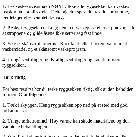
1. Les vaskeanvisningen NØYE. Ikke alle ryggsekker kan vaskes i
maskin uten å bli skadet. Dette gjelder spesielt hvis de har ramme,
lærdetaljer eller vanntett belegg.
2. Beskytt ryggsekken. Legg den i en vaskepose eller et putevar, slik
at stroppene og glidelåsene ikke setter seg fast i noe.
3. Velg et skånsomt program. Bruk kaldt eller lunkent vann, mildt
vaskemiddel og et skånsomt vaskeprogram.
4. Unngå sentrifugering. Kraftig sentrifugering kan deformere
ryggsekken.
Tørk riktig
For best resultat bør du tørke ryggsekken riktig, slik at den beholder
formen. Gjør følgende:
1. Tørk i skyggen. Heng ryggsekken opp ned på et sted med god
luftsirkulasjon.
2. Unngå tørketrommel. Høy varme kan skade materialene og den
vanntette behandlingen.
3. Sørg for at alt er tørt før du legger det bort. Fuktighet som blir