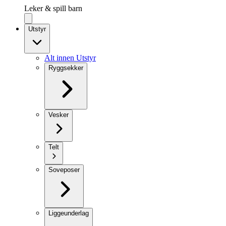
Leker & spill barn
Utstyr
Alt innen Utstyr
Ryggsekker
Vesker
Telt
Soveposer
Liggeunderlag