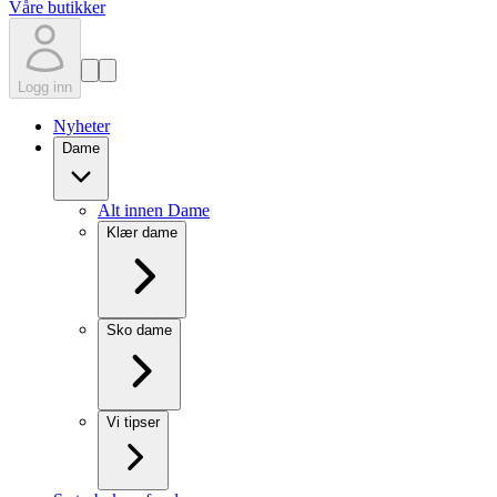
Våre butikker
Logg inn
Nyheter
Dame
Alt innen Dame
Klær dame
Sko dame
Vi tipser