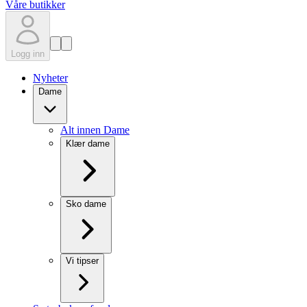
Våre butikker
Logg inn
Nyheter
Dame
Alt innen Dame
Klær dame
Sko dame
Vi tipser