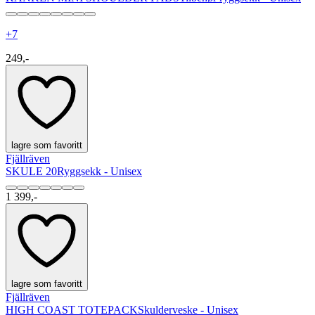
+
7
249,-
lagre som favoritt
Fjällräven
SKULE 20
Ryggsekk - Unisex
1 399,-
lagre som favoritt
Fjällräven
HIGH COAST TOTEPACK
Skulderveske - Unisex