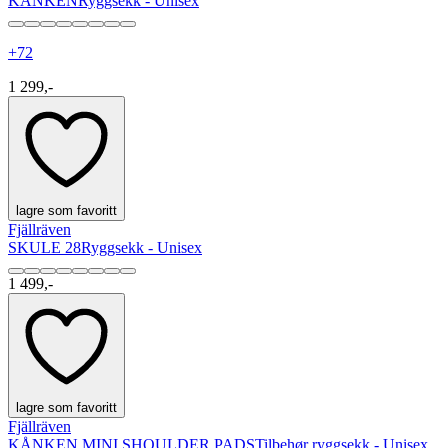
KÅNKEN
Ryggsekk - Unisex
+
72
1 299,-
lagre som favoritt
Fjällräven
SKULE 28
Ryggsekk - Unisex
1 499,-
lagre som favoritt
Fjällräven
KÅNKEN MINI SHOULDER PADS
Tilbehør ryggsekk - Unisex