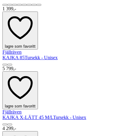
1 399,-
lagre som favoritt
Fjällräven
KAJKA 85
Tursekk - Unisex
5 799,-
lagre som favoritt
Fjällräven
KAJKA X-LÄTT 45 M/L
Tursekk - Unisex
4 299,-