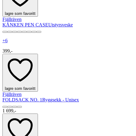
lagre som favoritt
Fjällräven
KÅNKEN PEN CASE
Utstyrsveske
+
6
399,-
lagre som favoritt
Fjällräven
FOLDSACK NO. 1
Ryggsekk - Unisex
1 699,-