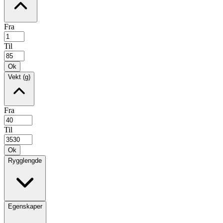
Fra
Til
Ok
Vekt (g)
Fra
Til
Ok
Rygglengde
Egenskaper