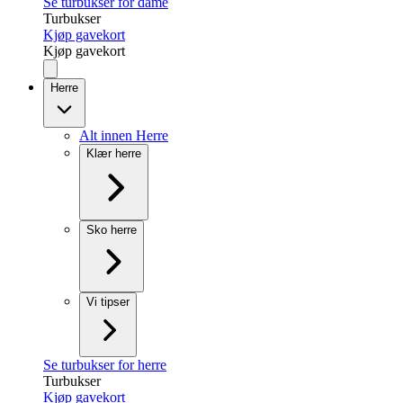
Se turbukser for dame
Turbukser
Kjøp gavekort
Kjøp gavekort
Herre
Alt innen Herre
Klær herre
Sko herre
Vi tipser
Se turbukser for herre
Turbukser
Kjøp gavekort