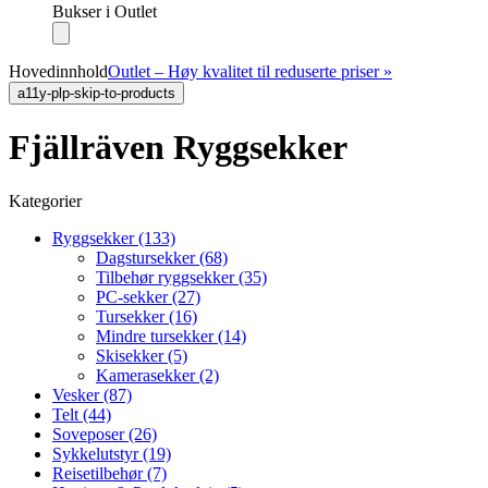
Bukser i Outlet
Hovedinnhold
Outlet – Høy kvalitet til reduserte priser »
a11y-plp-skip-to-products
Fjällräven Ryggsekker
Kategorier
Ryggsekker (133)
Dagstursekker (68)
Tilbehør ryggsekker (35)
PC-sekker (27)
Tursekker (16)
Mindre tursekker (14)
Skisekker (5)
Kamerasekker (2)
Vesker (87)
Telt (44)
Soveposer (26)
Sykkelutstyr (19)
Reisetilbehør (7)