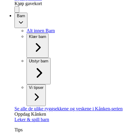
Kjøp gavekort
Barn
Alt innen Barn
Klær barn
Utstyr barn
Vi tipser
Se alle de ulike ryggsekkene og veskene i Kånken-serien
Oppdag Kånken
Leker & spill barn
Tips