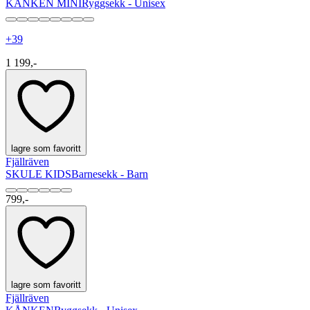
KÅNKEN MINI
Ryggsekk - Unisex
+
39
1 199,-
lagre som favoritt
Fjällräven
SKULE KIDS
Barnesekk - Barn
799,-
lagre som favoritt
Fjällräven