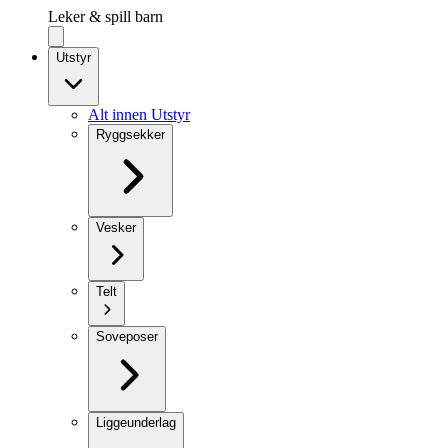
Leker & spill barn
Utstyr
Alt innen Utstyr
Ryggsekker
Vesker
Telt
Soveposer
Liggeunderlag