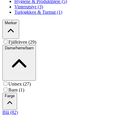
Hygiene & Produktpleie (5)
Vinterutstyr (3)
Turkjøkken & Turmat (1)
Merker
Fjällräven (29)
Dame/herre/barn
Unisex (27)
Barn (1)
Farge
Blå (82)