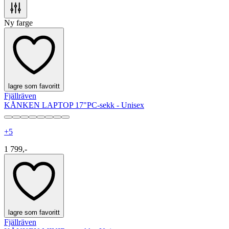
Ny farge
lagre som favoritt
Fjällräven
KÅNKEN LAPTOP 17"
PC-sekk - Unisex
+
5
1 799,-
lagre som favoritt
Fjällräven