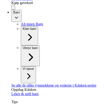
Kjøp gavekort
Barn
Alt innen Barn
Klær barn
Utstyr barn
Vi tipser
Se alle de ulike ryggsekkene og veskene i Kånken-serien
Oppdag Kånken
Leker & spill barn
Tips