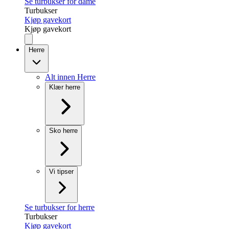
Se turbukser for dame
Turbukser
Kjøp gavekort
Kjøp gavekort
Herre
Alt innen Herre
Klær herre
Sko herre
Vi tipser
Se turbukser for herre
Turbukser
Kjøp gavekort