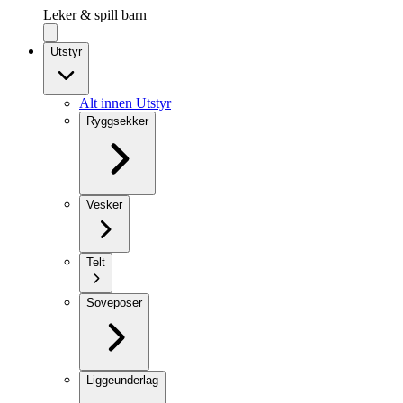
Leker & spill barn
Utstyr
Alt innen Utstyr
Ryggsekker
Vesker
Telt
Soveposer
Liggeunderlag