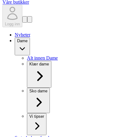
Våre butikker
Logg inn
Nyheter
Dame
Alt innen Dame
Klær dame
Sko dame
Vi tipser