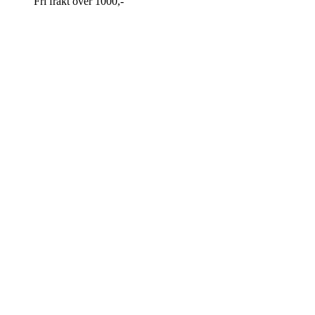
Fri frakt over 1000,-