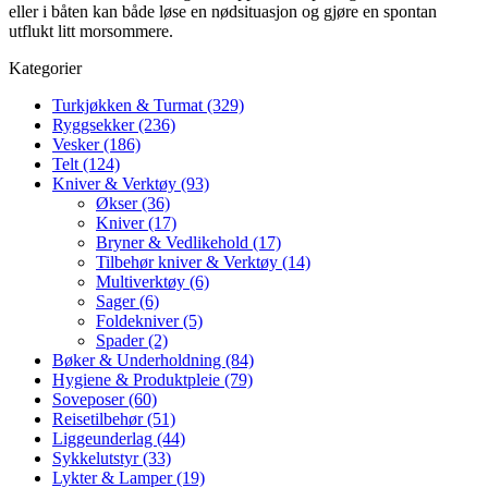
eller i båten kan både løse en nødsituasjon og gjøre en spontan
utflukt litt morsommere.
Kategorier
Turkjøkken & Turmat (329)
Ryggsekker (236)
Vesker (186)
Telt (124)
Kniver & Verktøy (93)
Økser (36)
Kniver (17)
Bryner & Vedlikehold (17)
Tilbehør kniver & Verktøy (14)
Multiverktøy (6)
Sager (6)
Foldekniver (5)
Spader (2)
Bøker & Underholdning (84)
Hygiene & Produktpleie (79)
Soveposer (60)
Reisetilbehør (51)
Liggeunderlag (44)
Sykkelutstyr (33)
Lykter & Lamper (19)