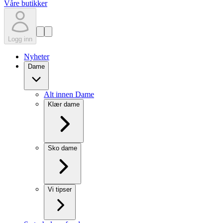
Våre butikker
Logg inn
Nyheter
Dame
Alt innen Dame
Klær dame
Sko dame
Vi tipser