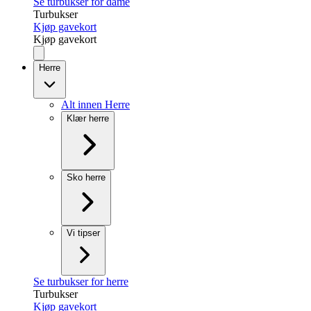
Se turbukser for dame
Turbukser
Kjøp gavekort
Kjøp gavekort
Herre
Alt innen Herre
Klær herre
Sko herre
Vi tipser
Se turbukser for herre
Turbukser
Kjøp gavekort