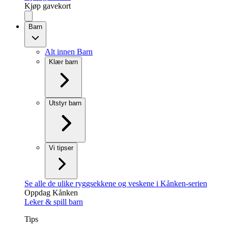
Kjøp gavekort
Barn
Alt innen Barn
Klær barn
Utstyr barn
Vi tipser
Se alle de ulike ryggsekkene og veskene i Kånken-serien
Oppdag Kånken
Leker & spill barn
Tips