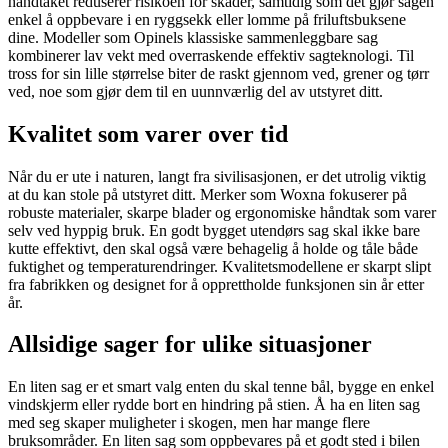
håndtaket reduserer risikoen for skader, samtidig som det gjør sagen
enkel å oppbevare i en ryggsekk eller lomme på friluftsbuksene
dine. Modeller som Opinels klassiske sammenleggbare sag
kombinerer lav vekt med overraskende effektiv sagteknologi. Til
tross for sin lille størrelse biter de raskt gjennom ved, grener og tørr
ved, noe som gjør dem til en uunnværlig del av utstyret ditt.
Kvalitet som varer over tid
Når du er ute i naturen, langt fra sivilisasjonen, er det utrolig viktig
at du kan stole på utstyret ditt. Merker som Woxna fokuserer på
robuste materialer, skarpe blader og ergonomiske håndtak som varer
selv ved hyppig bruk. En godt bygget utendørs sag skal ikke bare
kutte effektivt, den skal også være behagelig å holde og tåle både
fuktighet og temperaturendringer. Kvalitetsmodellene er skarpt slipt
fra fabrikken og designet for å opprettholde funksjonen sin år etter
år.
Allsidige sager for ulike situasjoner
En liten sag er et smart valg enten du skal tenne bål, bygge en enkel
vindskjerm eller rydde bort en hindring på stien. Å ha en liten sag
med seg skaper muligheter i skogen, men har mange flere
bruksområder. En liten sag som oppbevares på et godt sted i bilen