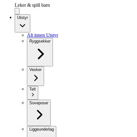
Leker & spill barn
Utstyr
Alt innen Utstyr
Ryggsekker
Vesker
Telt
Soveposer
Liggeunderlag