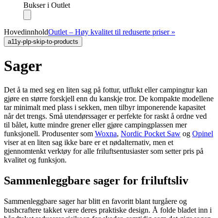
Bukser i Outlet
Hovedinnhold
Outlet – Høy kvalitet til reduserte priser »
a11y-plp-skip-to-products
Sager
Det å ta med seg en liten sag på fottur, utflukt eller campingtur kan
gjøre en større forskjell enn du kanskje tror. De kompakte modellene
tar minimalt med plass i sekken, men tilbyr imponerende kapasitet
når det trengs. Små utendørssager er perfekte for raskt å ordne ved
til bålet, kutte mindre grener eller gjøre campingplassen mer
funksjonell. Produsenter som
Woxna
,
Nordic Pocket Saw
og
Opinel
viser at en liten sag ikke bare er et nødalternativ, men et
gjennomtenkt verktøy for alle friluftsentusiaster som setter pris på
kvalitet og funksjon.
Sammenleggbare sager for friluftsliv
Sammenleggbare sager har blitt en favoritt blant turgåere og
bushcraftere takket være deres praktiske design. Å folde bladet inn i