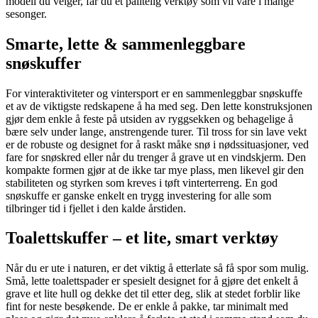
modell du velger, får du et pålitelig verktøy som vil vare i mange
sesonger.
Smarte, lette & sammenleggbare
snøskuffer
For vinteraktiviteter og vintersport er en sammenleggbar snøskuffe
et av de viktigste redskapene å ha med seg. Den lette konstruksjonen
gjør dem enkle å feste på utsiden av ryggsekken og behagelige å
bære selv under lange, anstrengende turer. Til tross for sin lave vekt
er de robuste og designet for å raskt måke snø i nødssituasjoner, ved
fare for snøskred eller når du trenger å grave ut en vindskjerm. Den
kompakte formen gjør at de ikke tar mye plass, men likevel gir den
stabiliteten og styrken som kreves i tøft vinterterreng. En god
snøskuffe er ganske enkelt en trygg investering for alle som
tilbringer tid i fjellet i den kalde årstiden.
Toalettskuffer – et lite, smart verktøy
Når du er ute i naturen, er det viktig å etterlate så få spor som mulig.
Små, lette toalettspader er spesielt designet for å gjøre det enkelt å
grave et lite hull og dekke det til etter deg, slik at stedet forblir like
fint for neste besøkende. De er enkle å pakke, tar minimalt med