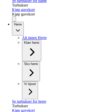
Se turbukser for dame
Turbukser
Kjøp gavekort
Kjøp gavekort
Herre
Alt innen Herre
Klær herre
Sko herre
Vi tipser
Se turbukser for herre
Turbukser
Kjøp gavekort