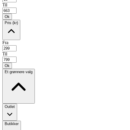
Til
Ok
Pris (kr)
Fra
Til
Ok
Et grønnere valg
Outlet
Butikker