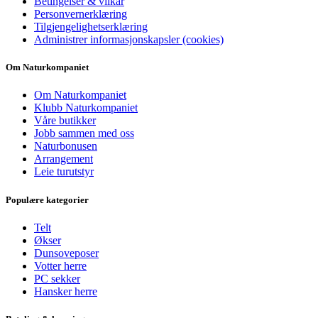
Betingelser & vilkår
Personvernerklæring
Tilgjengelighetserklæring
Administrer informasjonskapsler (cookies)
Om Naturkompaniet
Om Naturkompaniet
Klubb Naturkompaniet
Våre butikker
Jobb sammen med oss
Naturbonusen
Arrangement
Leie turutstyr
Populære kategorier
Telt
Økser
Dunsoveposer
Votter herre
PC sekker
Hansker herre