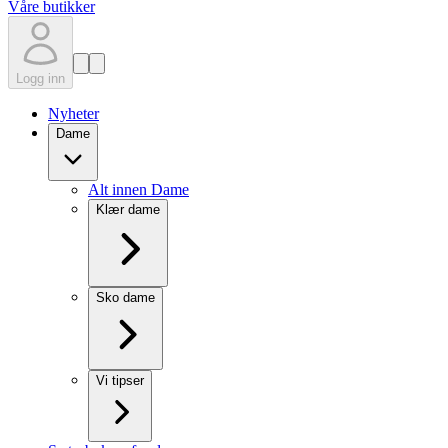
Våre butikker
Logg inn
Nyheter
Dame
Alt innen Dame
Klær dame
Sko dame
Vi tipser