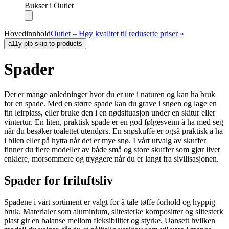
Bukser i Outlet
Hovedinnhold
Outlet – Høy kvalitet til reduserte priser »
a11y-plp-skip-to-products
Spader
Det er mange anledninger hvor du er ute i naturen og kan ha bruk
for en spade. Med en større spade kan du grave i snøen og lage en
fin leirplass, eller bruke den i en nødsituasjon under en skitur eller
vintertur. En liten, praktisk spade er en god følgesvenn å ha med seg
når du besøker toalettet utendørs. En snøskuffe er også praktisk å ha
i bilen eller på hytta når det er mye snø. I vårt utvalg av skuffer
finner du flere modeller av både små og store skuffer som gjør livet
enklere, morsommere og tryggere når du er langt fra sivilisasjonen.
Spader for friluftsliv
Spadene i vårt sortiment er valgt for å tåle tøffe forhold og hyppig
bruk. Materialer som aluminium, slitesterke kompositter og slitesterk
plast gir en balanse mellom fleksibilitet og styrke. Uansett hvilken