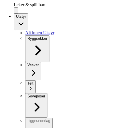
Leker & spill barn
Utstyr
Alt innen Utstyr
Ryggsekker
Vesker
Telt
Soveposer
Liggeunderlag