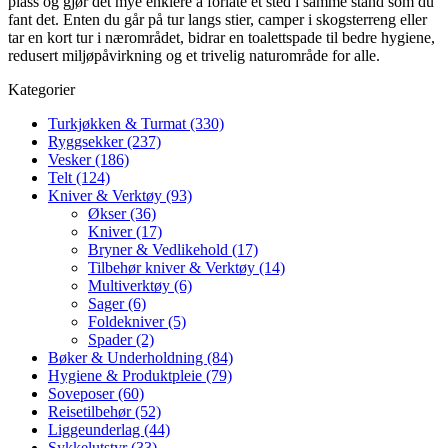
plass og gjør det mye enklere å forlate et sted i samme stand som du
fant det. Enten du går på tur langs stier, camper i skogsterreng eller
tar en kort tur i nærområdet, bidrar en toalettspade til bedre hygiene,
redusert miljøpåvirkning og et trivelig naturområde for alle.
Kategorier
Turkjøkken & Turmat (330)
Ryggsekker (237)
Vesker (186)
Telt (124)
Kniver & Verktøy (93)
Økser (36)
Kniver (17)
Bryner & Vedlikehold (17)
Tilbehør kniver & Verktøy (14)
Multiverktøy (6)
Sager (6)
Foldekniver (5)
Spader (2)
Bøker & Underholdning (84)
Hygiene & Produktpleie (79)
Soveposer (60)
Reisetilbehør (52)
Liggeunderlag (44)
Sykkelutstyr (33)