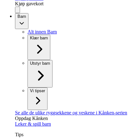
Kjøp gavekort
Barn
Alt innen Barn
Klær barn
Utstyr barn
Vi tipser
Se alle de ulike ryggsekkene og veskene i Kånken-serien
Oppdag Kånken
Leker & spill barn
Tips