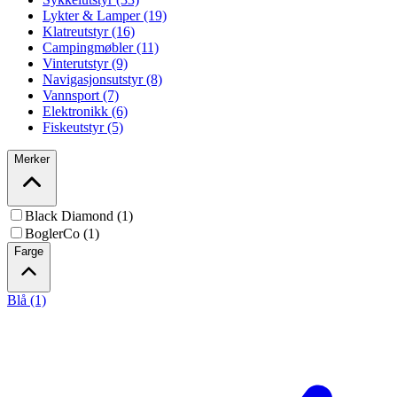
Lykter & Lamper (19)
Klatreutstyr (16)
Campingmøbler (11)
Vinterutstyr (9)
Navigasjonsutstyr (8)
Vannsport (7)
Elektronikk (6)
Fiskeutstyr (5)
Merker
Black Diamond (1)
BoglerCo (1)
Farge
Blå (1)