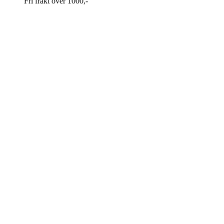
Fri frakt over 1000,-