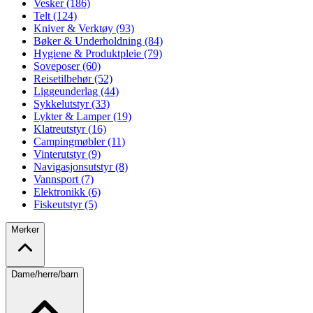
Vesker (186)
Telt (124)
Kniver & Verktøy (93)
Bøker & Underholdning (84)
Hygiene & Produktpleie (79)
Soveposer (60)
Reisetilbehør (52)
Liggeunderlag (44)
Sykkelutstyr (33)
Lykter & Lamper (19)
Klatreutstyr (16)
Campingmøbler (11)
Vinterutstyr (9)
Navigasjonsutstyr (8)
Vannsport (7)
Elektronikk (6)
Fiskeutstyr (5)
Merker
Dame/herre/barn