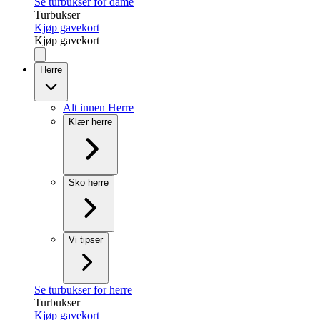
Se turbukser for dame
Turbukser
Kjøp gavekort
Kjøp gavekort
Herre
Alt innen Herre
Klær herre
Sko herre
Vi tipser
Se turbukser for herre
Turbukser
Kjøp gavekort