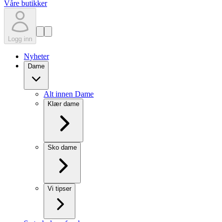
Våre butikker
Logg inn
Nyheter
Dame
Alt innen Dame
Klær dame
Sko dame
Vi tipser