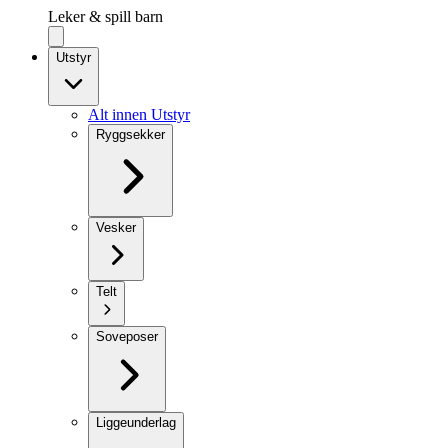
Leker & spill barn
Utstyr
Alt innen Utstyr
Ryggsekker
Vesker
Telt
Soveposer
Liggeunderlag