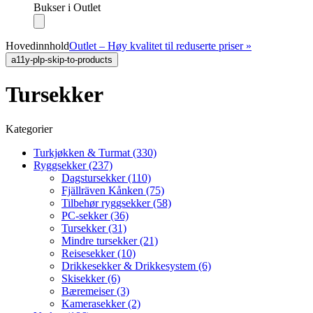
Bukser i Outlet
Hovedinnhold
Outlet – Høy kvalitet til reduserte priser »
a11y-plp-skip-to-products
Tursekker
Kategorier
Turkjøkken & Turmat (330)
Ryggsekker (237)
Dagstursekker (110)
Fjällräven Kånken (75)
Tilbehør ryggsekker (58)
PC-sekker (36)
Tursekker (31)
Mindre tursekker (21)
Reisesekker (10)
Drikkesekker & Drikkesystem (6)
Skisekker (6)
Bæremeiser (3)
Kamerasekker (2)