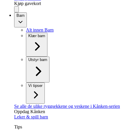
Kjøp gavekort
Barn
Alt innen Barn
Klær barn
Utstyr barn
Vi tipser
Se alle de ulike ryggsekkene og veskene i Kånken-serien
Oppdag Kånken
Leker & spill barn
Tips