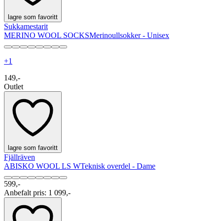
lagre som favoritt
Sukkamestarit
MERINO WOOL SOCKS
Merinoullsokker - Unisex
+
1
149,-
Outlet
lagre som favoritt
Fjällräven
ABISKO WOOL LS W
Teknisk overdel - Dame
599,-
Anbefalt pris
:
1 099,-