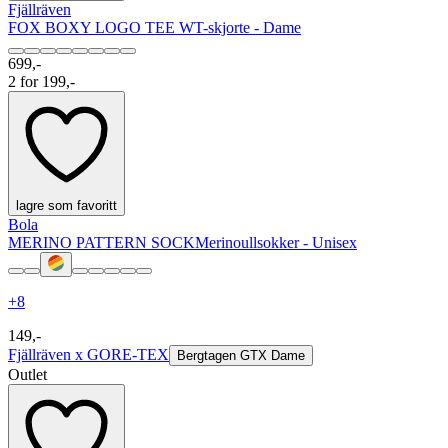
Fjällräven
FOX BOXY LOGO TEE W
T-skjorte - Dame
699,-
2 for 199,-
lagre som favoritt
Bola
MERINO PATTERN SOCK
Merinoullsokker - Unisex
+
8
149,-
Fjällräven x GORE-TEX
Bergtagen GTX Dame
Outlet