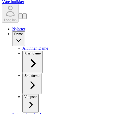
Våre butikker
Logg inn
Nyheter
Dame
Alt innen Dame
Klær dame
Sko dame
Vi tipser