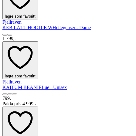
lagre som favoritt
Fjällräven
KEB LÄTT HOODIE W
Hettegenser - Dame
1 799,-
lagre som favoritt
Fjällräven
KAITUM BEANIE
Lue - Unisex
799,-
Pakkepris 4 999,-