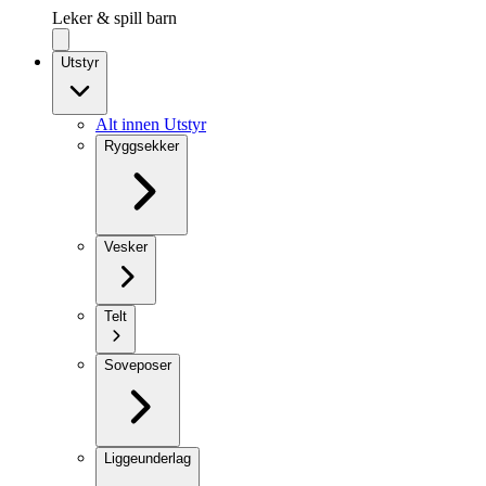
Leker & spill barn
Utstyr
Alt innen Utstyr
Ryggsekker
Vesker
Telt
Soveposer
Liggeunderlag