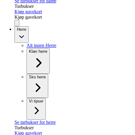
Se turbukser for dame
Turbukser
Kjøp gavekort
Kjøp gavekort
Herre
Alt innen Herre
Klær herre
Sko herre
Vi tipser
Se turbukser for herre
Turbukser
Kjøp gavekort