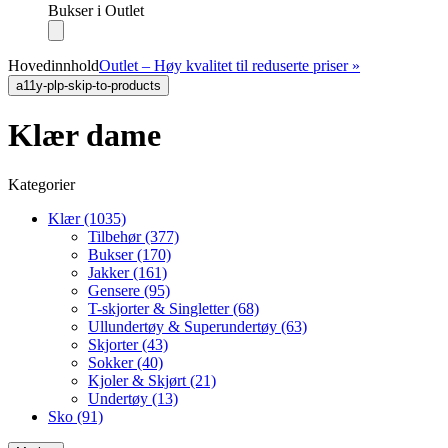
Bukser i Outlet
Hovedinnhold
Outlet – Høy kvalitet til reduserte priser »
a11y-plp-skip-to-products
Klær dame
Kategorier
Klær (1035)
Tilbehør (377)
Bukser (170)
Jakker (161)
Gensere (95)
T-skjorter & Singletter (68)
Ullundertøy & Superundertøy (63)
Skjorter (43)
Sokker (40)
Kjoler & Skjørt (21)
Undertøy (13)
Sko (91)