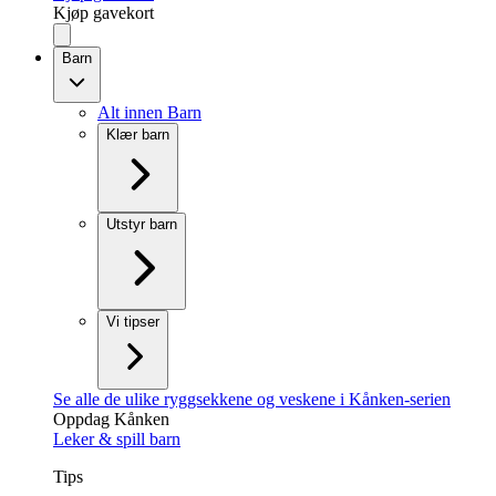
Kjøp gavekort
Barn
Alt innen Barn
Klær barn
Utstyr barn
Vi tipser
Se alle de ulike ryggsekkene og veskene i Kånken-serien
Oppdag Kånken
Leker & spill barn
Tips