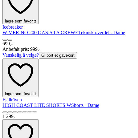
lagre som favoritt
Icebreaker
W MERINO 200 OASIS LS CREWE
Teknisk overdel - Dame
699,-
Anbefalt pris
:
999,-
Vanskelig å velge?
Gi bort et gavekort
lagre som favoritt
Fjällräven
HIGH COAST LITE SHORTS W
Shorts - Dame
1 299,-