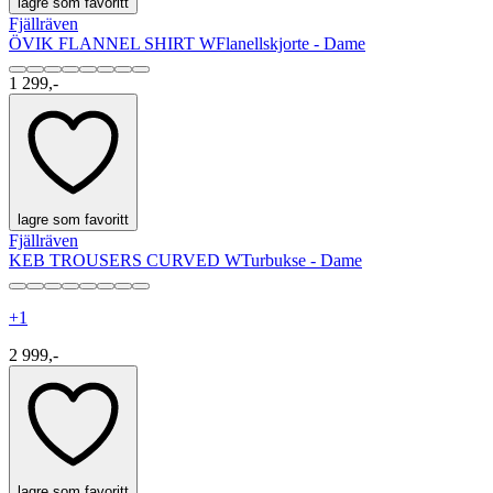
lagre som favoritt
Fjällräven
ÖVIK FLANNEL SHIRT W
Flanellskjorte - Dame
1 299,-
lagre som favoritt
Fjällräven
KEB TROUSERS CURVED W
Turbukse - Dame
+
1
2 999,-
lagre som favoritt