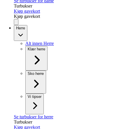
Se turbukser for dame
Turbukser
Kjøp gavekort
Kjøp gavekort
Herre
Alt innen Herre
Klær herre
Sko herre
Vi tipser
Se turbukser for herre
Turbukser
Kjøp gavekort