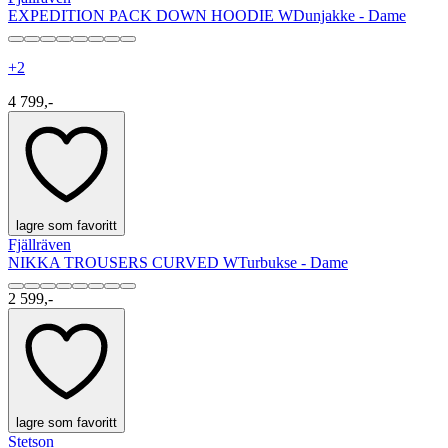
EXPEDITION PACK DOWN HOODIE W
Dunjakke - Dame
+
2
4 799,-
lagre som favoritt
Fjällräven
NIKKA TROUSERS CURVED W
Turbukse - Dame
2 599,-
lagre som favoritt
Stetson