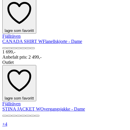
lagre som favoritt
Fjällräven
CANADA SHIRT W
Flanellskjorte - Dame
1 699,-
Anbefalt pris
:
2 499,-
Outlet
lagre som favoritt
Fjällräven
STINA JACKET W
Overgangsjakke - Dame
+
4