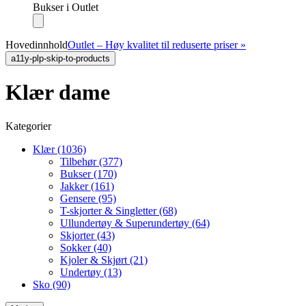
Bukser i Outlet
Hovedinnhold
Outlet – Høy kvalitet til reduserte priser »
a11y-plp-skip-to-products
Klær dame
Kategorier
Klær (1036)
Tilbehør (377)
Bukser (170)
Jakker (161)
Gensere (95)
T-skjorter & Singletter (68)
Ullundertøy & Superundertøy (64)
Skjorter (43)
Sokker (40)
Kjoler & Skjørt (21)
Undertøy (13)
Sko (90)