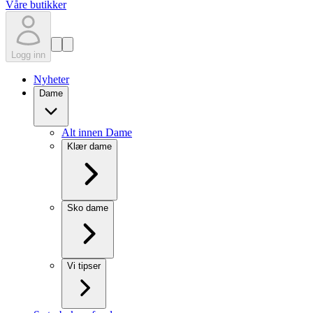
Våre butikker
Logg inn
Nyheter
Dame
Alt innen Dame
Klær dame
Sko dame
Vi tipser