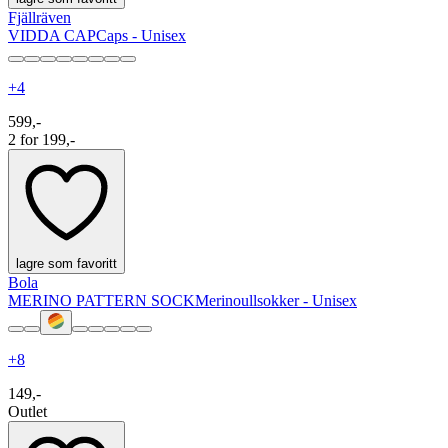
Fjällräven
VIDDA CAP
Caps - Unisex
+
4
599,-
2 for 199,-
lagre som favoritt
Bola
MERINO PATTERN SOCK
Merinoullsokker - Unisex
+
8
149,-
Outlet