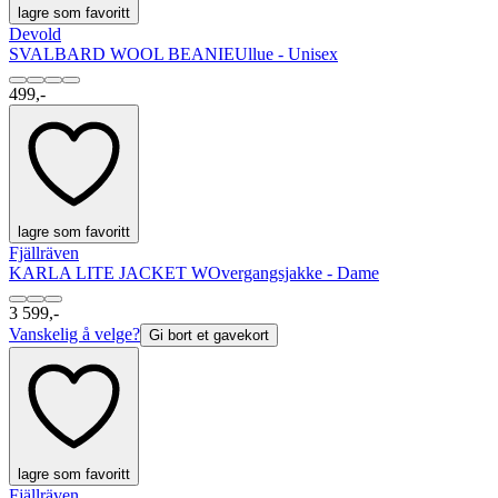
lagre som favoritt
Devold
SVALBARD WOOL BEANIE
Ullue - Unisex
499,-
lagre som favoritt
Fjällräven
KARLA LITE JACKET W
Overgangsjakke - Dame
3 599,-
Vanskelig å velge?
Gi bort et gavekort
lagre som favoritt
Fjällräven