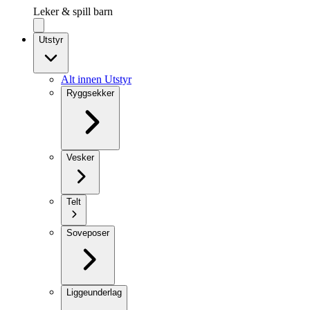
Leker & spill barn
Utstyr
Alt innen Utstyr
Ryggsekker
Vesker
Telt
Soveposer
Liggeunderlag