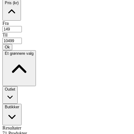
Pris (kr)
Fra
Til
Ok
Et grønnere valg
Outlet
Butikker
Resultater
71
Produkter