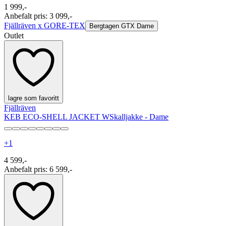
1 999,-
Anbefalt pris
:
3 099,-
Fjällräven x GORE-TEX
Bergtagen GTX Dame
Outlet
lagre som favoritt
Fjällräven
KEB ECO-SHELL JACKET W
Skalljakke - Dame
+
1
4 599,-
Anbefalt pris
:
6 599,-