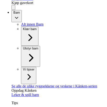
Kjøp gavekort
Barn
Alt innen Barn
Klær barn
Utstyr barn
Vi tipser
Se alle de ulike ryggsekkene og veskene i Kånken-serien
Oppdag Kånken
Leker & spill barn
Tips