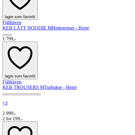
lagre som favoritt
Fjällräven
KEB LÄTT HOODIE M
Hettegenser - Herre
1 799,-
lagre som favoritt
Fjällräven
KEB TROUSERS M
Turbukse - Herre
+
3
2 999,-
2 for 199,-