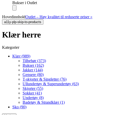
Bukser i Outlet
Hovedinnhold
Outlet – Høy kvalitet til reduserte priser »
a11y-plp-skip-to-products
Klær herre
Kategorier
Klær (989)
Tilbehør (373)
Bukser (162)
Jakker (144)
Gensere (80)
T-skjorter & Singletter (76)
Ullundertøy & Superundertøy (63)
Skjorter (55)
Sokker (41)
Undertøy (8)
Badetøy & Strandklær (1)
Sko (90)