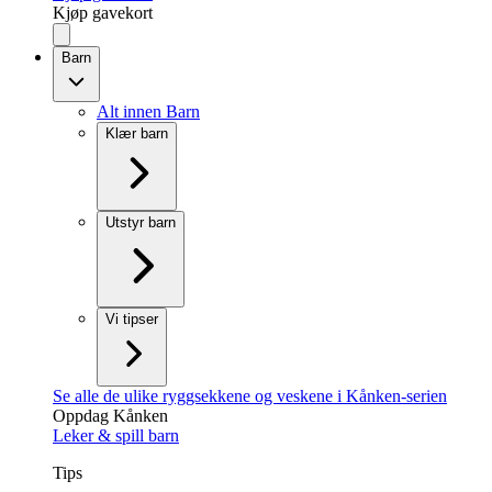
Kjøp gavekort
Barn
Alt innen Barn
Klær barn
Utstyr barn
Vi tipser
Se alle de ulike ryggsekkene og veskene i Kånken-serien
Oppdag Kånken
Leker & spill barn
Tips