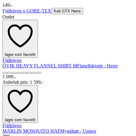
149,-
Fjällräven x GORE-TEX
Keb GTX Herre
Outlet
lagre som favoritt
Fjällräven
ÖVIK HEAVY FLANNEL SHIRT M
Flanellskjorte - Herre
1 099,-
Anbefalt pris
:
1 599,-
lagre som favoritt
Fjällräven
MARLIN MOSQUITO HAT
Mygghatt - Unisex