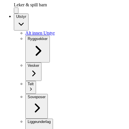
Leker & spill barn
Utstyr
Alt innen Utstyr
Ryggsekker
Vesker
Telt
Soveposer
Liggeunderlag