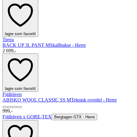
lagre som favoritt
Tierra
BACK UP 3L PANT M
Skallbukse - Herre
2 699,-
lagre som favoritt
Fjällräven
ABISKO WOOL CLASSIC SS M
Teknisk overdel - Herre
999,-
Fjällräven x GORE-TEX
Bergtagen GTX - Herre