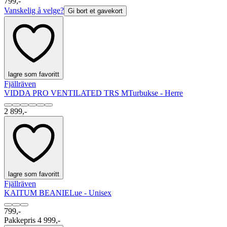
799,-
Vanskelig å velge?
Gi bort et gavekort
lagre som favoritt
Fjällräven
VIDDA PRO VENTILATED TRS M
Turbukse - Herre
2 899,-
lagre som favoritt
Fjällräven
KAITUM BEANIE
Lue - Unisex
799,-
Pakkepris 4 999,-