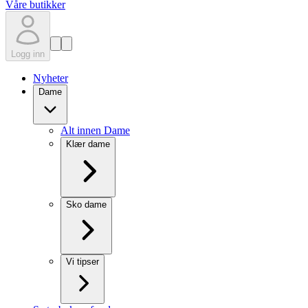
Våre butikker
Logg inn
Nyheter
Dame
Alt innen Dame
Klær dame
Sko dame
Vi tipser