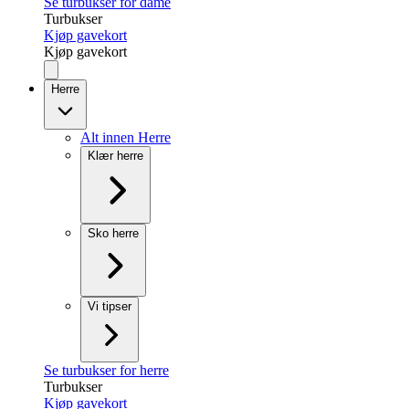
Se turbukser for dame
Turbukser
Kjøp gavekort
Kjøp gavekort
Herre
Alt innen Herre
Klær herre
Sko herre
Vi tipser
Se turbukser for herre
Turbukser
Kjøp gavekort